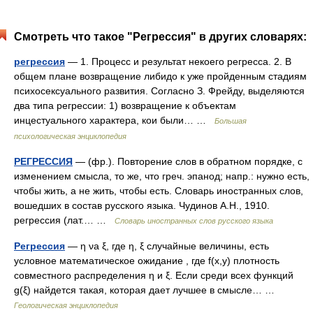
Смотреть что такое "Регрессия" в других словарях:
регрессия
— 1. Процесс и результат некоего регресса. 2. В
общем плане возвращение либидо к уже пройденным стадиям
психосексуального развития. Согласно З. Фрейду, выделяются
два типа регрессии: 1) возвращение к объектам
инцестуального характера, кои были… …
Большая
психологическая энциклопедия
РЕГРЕССИЯ
— (фр.). Повторение слов в обратном порядке, с
изменением смысла, то же, что греч. эпанод; напр.: нужно есть,
чтобы жить, а не жить, чтобы есть. Словарь иностранных слов,
вошедших в состав русского языка. Чудинов А.Н., 1910.
регрессия (лат.… …
Словарь иностранных слов русского языка
Регрессия
— η νа ξ, где η, ξ случайные величины, есть
условное математическое ожидание , где f(x,y) плотность
совместного распределения η и ξ. Если среди всех функций
g(ξ) найдется такая, которая дает лучшее в смысле… …
Геологическая энциклопедия