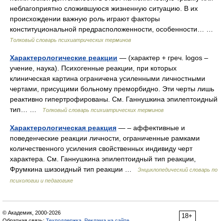
неблагоприятно сложившуюся жизненную ситуацию. В их
происхождении важную роль играют факторы
конституциональной предрасположенности, особенности… …
Толковый словарь психиатрических терминов
Характерологические реакции
— (характер + греч. logos –
учение, наука). Психогенные реакции, при которых
клиническая картина ограничена усиленными личностными
чертами, присущими больному преморбидно. Эти черты лишь
реактивно гипертрофированы. См. Ганнушкина эпилептоидный
тип… …
Толковый словарь психиатрических терминов
Характерологическая реакция
— – аффективные и
поведенческие реакции личности, ограниченные рамками
количественного усиления свойственных индивиду черт
характера. См. Ганнушкина эпилептоидный тип реакции,
Фрумкина шизоидный тип реакции …
Энциклопедический словарь по
психологии и педагогике
© Академик, 2000-2026
18+
Обратная связь:
Техподдержка
,
Реклама на сайте