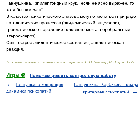
Ганнушкина, "эпилептоидный круг... если не ясно выражен, то
хотя бы намечен".
В качестве психотического эпизода могут отмечаться при ряде
патологических процессов (эпидемический энцефалит,
травматическое поражение головного мозга, церебральный
атеросклероз).
Син.: острое эпилептическое состояние, эпилептическая
реакция.
Толковый словарь психиатрических терминов
.
В. М. Блейхер, И. В. Крук
.
1995
.
Игры ⚽
Поможем решить контрольную работу
Ганнушкина конценция
Ганнушкина–Кербикова триада
динамики психопатий
критериев психопатий