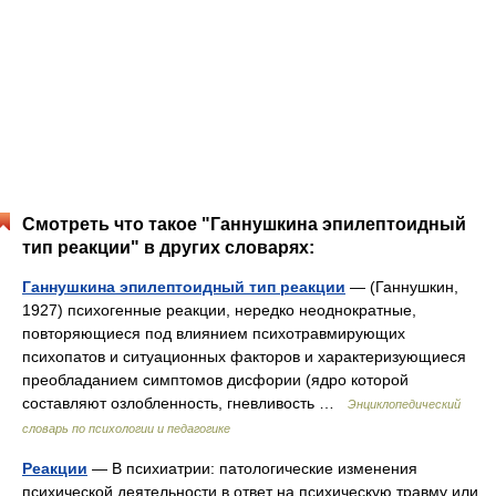
Смотреть что такое "Ганнушкина эпилептоидный
тип реакции" в других словарях:
Ганнушкина эпилептоидный тип реакции
— (Ганнушкин,
1927) психогенные реакции, нередко неоднократные,
повторяющиеся под влиянием психотравмирующих
психопатов и ситуационных факторов и характеризующиеся
преобладанием симптомов дисфории (ядро которой
составляют озлобленность, гневливость …
Энциклопедический
словарь по психологии и педагогике
Реакции
— В психиатрии: патологические изменения
психической деятельности в ответ на психическую травму или