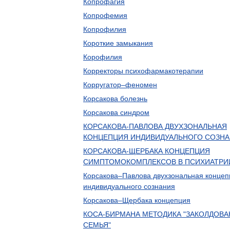
Копрофагия
Копрофемия
Копрофилия
Короткие замыкания
Корофилия
Корректоры психофармакотерапии
Корругатор–феномен
Корсакова болезнь
Корсакова синдром
КОРСАКОВА-ПАВЛОВА ДВУХЗОНАЛЬНАЯ
КОНЦЕПЦИЯ ИНДИВИДУАЛЬНОГО СОЗН
КОРСАКОВА-ЩЕРБАКА КОНЦЕПЦИЯ
СИМПТОМОКОМПЛЕКСОВ В ПСИХИАТРИ
Корсакова–Павлова двухзональная концеп
индивидуального сознания
Корсакова–Щербака концепция
КОСА-БИРМАНА МЕТОДИКА "ЗАКОЛДОВ
СЕМЬЯ"