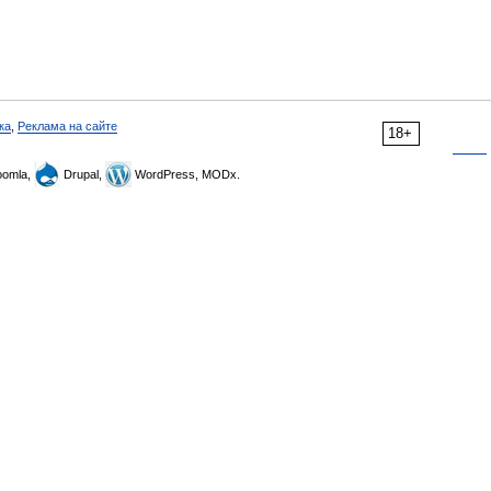
ка
,
Реклама на сайте
18+
omla,
Drupal,
WordPress, MODx.