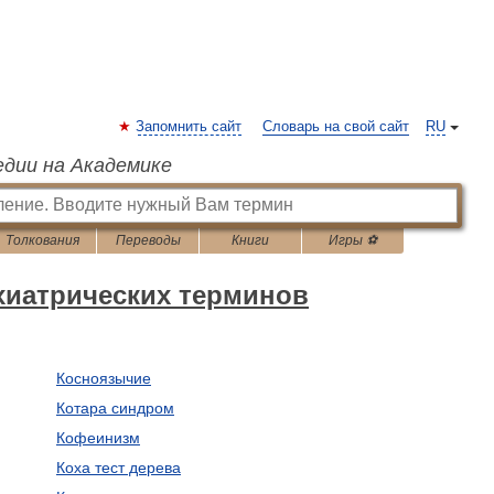
Запомнить сайт
Словарь на свой сайт
RU
едии на Академике
Толкования
Переводы
Книги
Игры ⚽
хиатрических терминов
Косноязычие
Котара синдром
Кофеинизм
Коха тест дерева