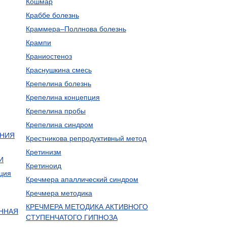
Кошмар
Краббе болезнь
Краммера–Поллнова болезнь
Крампи
Краниостеноз
Краснушкина смесь
Крепелина болезнь
Крепелина концепция
Крепелина пробы
Крепелина синдром
АНИЯ
Крестникова репродуктивный метод
Кретинизм
И
Кретиноид
ция
Кречмера апаллический синдром
Кречмера методика
КРЕЧМЕРА МЕТОДИКА АКТИВНОГО
АННАЯ
СТУПЕНЧАТОГО ГИПНОЗА