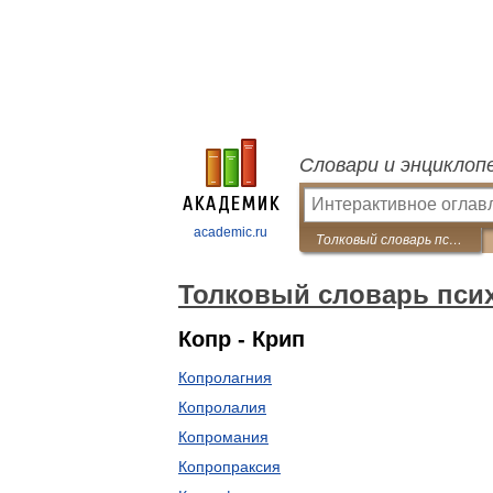
Словари и энциклоп
academic.ru
Толковый словарь психиатрических терминов
Толковый словарь пси
Копр - Крип
Копролагния
Копролалия
Копромания
Копропраксия