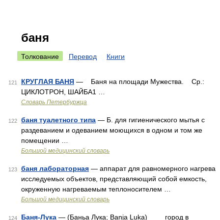
баня
Толкование
Перевод
Книги
КРУГЛАЯ БАНЯ
— Баня на площади Мужества. Ср.:
121
ЦИКЛОТРОН, ШАЙБА1 …
Словарь Петербуржца
баня туалетного типа
— Б. для гигиенического мытья с
122
раздеванием и одеванием моющихся в одном и том же
помещении …
Большой медицинский словарь
баня лабораторная
— аппарат для равномерного нагрева
123
исследуемых объектов, представляющий собой емкость,
окруженную нагреваемым теплоносителем …
Большой медицинский словарь
Баня-Лука
— (Баньа Лука; Banja Luka) город в
124