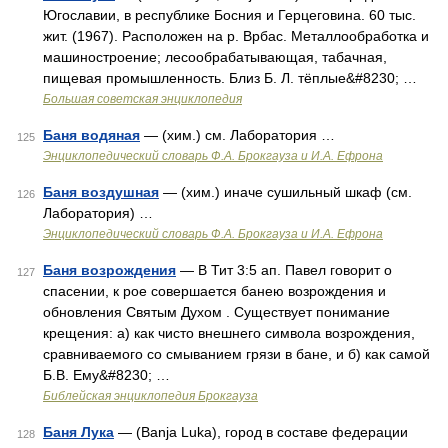
Югославии, в республике Босния и Герцеговина. 60 тыс.
жит. (1967). Расположен на р. Врбас. Металлообработка и
машиностроение; лесообрабатывающая, табачная,
пищевая промышленность. Близ Б. Л. тёплые&#8230; …
Большая советская энциклопедия
Баня водяная
— (хим.) см. Лаборатория …
125
Энциклопедический словарь Ф.А. Брокгауза и И.А. Ефрона
Баня воздушная
— (хим.) иначе сушильный шкаф (см.
126
Лаборатория) …
Энциклопедический словарь Ф.А. Брокгауза и И.А. Ефрона
Баня возрождения
— В Тит 3:5 ап. Павел говорит о
127
спасении, к рое совершается банею возрождения и
обновления Святым Духом . Существует понимание
крещения: а) как чисто внешнего символа возрождения,
сравниваемого со смыванием грязи в бане, и б) как самой
Б.В. Ему&#8230; …
Библейская энциклопедия Брокгауза
Баня Лука
— (Banja Luka), город в составе федерации
128