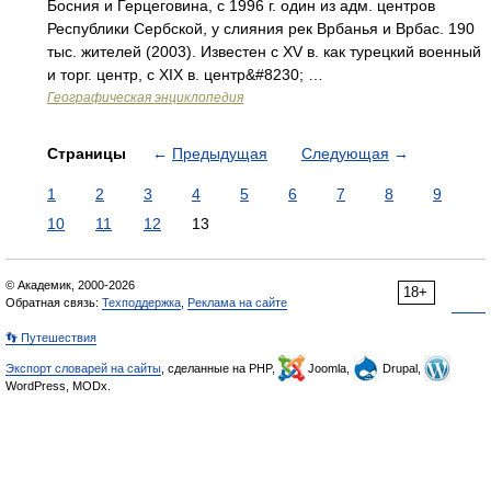
Босния и Герцеговина, с 1996 г. один из адм. центров
Республики Сербской, у слияния рек Врбанья и Врбас. 190
тыс. жителей (2003). Известен с XV в. как турецкий военный
и торг. центр, с XIX в. центр&#8230; …
Географическая энциклопедия
Страницы
←
Предыдущая
Следующая
→
1
2
3
4
5
6
7
8
9
10
11
12
13
© Академик, 2000-2026
18+
Обратная связь:
Техподдержка
,
Реклама на сайте
👣 Путешествия
Экспорт словарей на сайты
, сделанные на PHP,
Joomla,
Drupal,
WordPress, MODx.