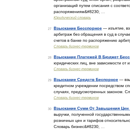
организаций путем списания с соответ
распоряжениям&#8230; …
Юридический словарь
Взыскание Бесспорное
— изъятие, вз
27
арбитраж без обращения в суд в случа
счетов в банке по распоряжению арбит
Словарь бизнес-терминов
Взыскание Платежей В Бюджет Бес
28
юридических лиц, вне зависимости от и
Словарь бизнес-терминов
Взыскание Средств Беспорное
— взы
29
кредитном учреждении посредством спи
случаях, предусмотренных законом. Сл
Словарь бизнес-терминов
Взыскание Сумм От Завышения Цен
30
выручки, полученной государственными
розничных цен и тарифов относительно
Словарь бизнес&#8230; …