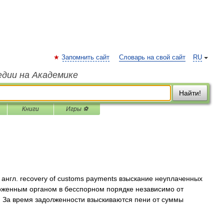
Запомнить сайт
Словарь на свой сайт
RU
едии на Академике
Найти!
Книги
Игры ⚽
англ. recovery of customs payments взыскание неуплаченных
женным органом в бесспорном порядке независимо от
 За время задолженности взыскиваются пени от суммы