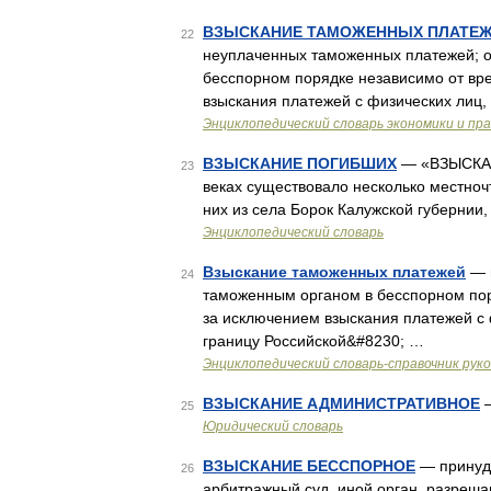
ВЗЫСКАНИЕ ТАМОЖЕННЫХ ПЛАТЕЖ
22
неуплаченных таможенных платежей; 
бесспорном порядке независимо от вр
взыскания платежей с физических ли
Энциклопедический словарь экономики и пр
ВЗЫСКАНИЕ ПОГИБШИХ
— «ВЗЫСКАН
23
веках существовало несколько местноч
них из села Борок Калужской губернии
Энциклопедический словарь
Взыскание таможенных платежей
— 
24
таможенным органом в бесспорном пор
за исключением взыскания платежей с
границу Российской&#8230; …
Энциклопедический словарь-справочник рук
ВЗЫСКАНИЕ АДМИНИСТРАТИВНОЕ
—
25
Юридический словарь
ВЗЫСКАНИЕ БЕССПОРНОЕ
— принуди
26
арбитражный суд, иной орган, разреша