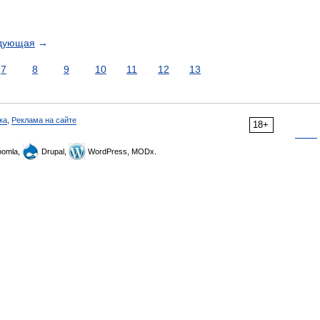
дующая
→
7
8
9
10
11
12
13
ка
,
Реклама на сайте
18+
omla,
Drupal,
WordPress, MODx.