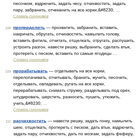
песочком, вздрючить, задать чесу, отчихвостить, задать
пару, забранить, отчеканить на все корки,&#8230; …
Словарь синонимов
пропердолить
— прохватить, забранить, вставить,
108
накричать, обругать, отчихвостить, намылить голову,
вставить фитиль, отчитать, отщелкать, отругать, распушить,
устроить разгон, навести решку, выбранить, сделать втык,
протереть с песком, вставить по самые ягодицы …
Словарь синонимов
прорабатывать
— отделывать на все корки,
109
перелопачивать, отчитывать, бранить, жучить, песочить,
отделывать, овладевать, ругать на все корки,
перерабатывать, снимать стружку, разделывать под орех,
штудировать, шерстить, разносить, пушить, утюжить,
учить,&#8230; …
Словарь синонимов
расчихвостить
— навести решку, задать гонку, намылить
110
шею, отщелкать, протереть с песком, дать втык, вздрючить,
задать пару, отчихвостить, дать по мозгам, задать феферу,