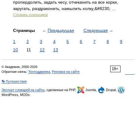
пропердолить, задать чесу, отчеканить на все корки,
заругать, раздраконить, намылить холку,&#8230; …
Словарь синонимов
Страницы
←
Предыдущая
Следующая
→
1
2
3
4
5
6
7
8
9
10
11
12
13
© Академик, 2000-2026
18+
Обратная связь:
Техподдержка
,
Реклама на сайте
👣 Путешествия
Экспорт словарей на сайты
, сделанные на PHP,
Joomla,
Drupal,
WordPress, MODx.