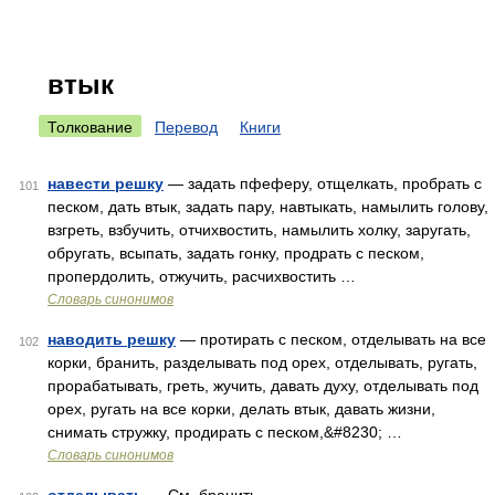
втык
Толкование
Перевод
Книги
навести решку
— задать пфеферу, отщелкать, пробрать с
101
песком, дать втык, задать пару, навтыкать, намылить голову,
взгреть, взбучить, отчихвостить, намылить холку, заругать,
обругать, всыпать, задать гонку, продрать с песком,
пропердолить, отжучить, расчихвостить …
Словарь синонимов
наводить решку
— протирать с песком, отделывать на все
102
корки, бранить, разделывать под орех, отделывать, ругать,
прорабатывать, греть, жучить, давать духу, отделывать под
орех, ругать на все корки, делать втык, давать жизни,
снимать стружку, продирать с песком,&#8230; …
Словарь синонимов