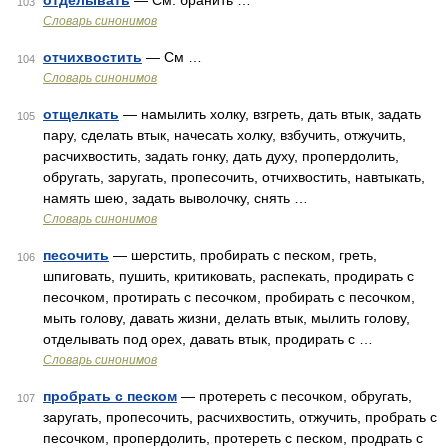
отделывать
— См. бранить …
103
Словарь синонимов
отчихвостить
— См …
104
Словарь синонимов
отщелкать
— намылить холку, взгреть, дать втык, задать
105
пару, сделать втык, начесать холку, взбучить, отжучить,
расчихвостить, задать гонку, дать духу, пропердолить,
обругать, заругать, пропесочить, отчихвостить, навтыкать,
намять шею, задать выволочку, снять …
Словарь синонимов
песочить
— шерстить, пробирать с песком, греть,
106
шпиговать, пушить, критиковать, распекать, продирать с
песочком, протирать с песочком, пробирать с песочком,
мыть голову, давать жизни, делать втык, мылить голову,
отделывать под орех, давать втык, продирать с …
Словарь синонимов
пробрать с песком
— протереть с песочком, обругать,
107
заругать, пропесочить, расчихвостить, отжучить, пробрать с
песочком, пропердолить, протереть с песком, продрать с