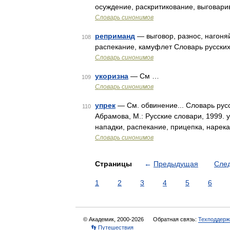
осуждение, раскритикование, выговари
Словарь синонимов
реприманд
— выговор, разнос, нагоня
108
распекание, камуфлет Словарь русских
Словарь синонимов
укоризна
— См …
109
Словарь синонимов
упрек
— См. обвинение... Словарь русс
110
Абрамова, М.: Русские словари, 1999. у
нападки, распекание, прицепка, нарек
Словарь синонимов
Страницы
←
Предыдущая
Сле
1
2
3
4
5
6
© Академик, 2000-2026
Обратная связь:
Техподдерж
👣 Путешествия