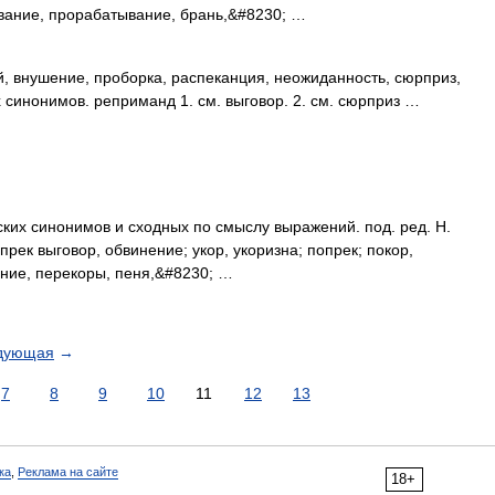
вание, прорабатывание, брань,&#8230; …
й, внушение, проборка, распеканция, неожиданность, сюрприз,
 синонимов. реприманд 1. см. выговор. 2. см. сюрприз …
ких синонимов и сходных по смыслу выражений. под. ред. Н.
прек выговор, обвинение; укор, укоризна; попрек; покор,
ание, перекоры, пеня,&#8230; …
дующая
→
7
8
9
10
11
12
13
ка
,
Реклама на сайте
18+