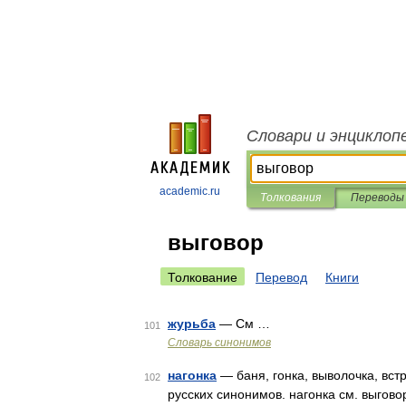
Словари и энциклоп
academic.ru
Толкования
Переводы
выговор
Толкование
Перевод
Книги
журьба
— См …
101
Словарь синонимов
нагонка
— баня, гонка, выволочка, встр
102
русских синонимов. нагонка см. выгово