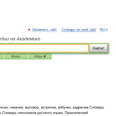
Запомнить сайт
Словарь на свой сайт
RU
едии на Академике
Найти!
Книги
Игры ⚽
яска, накачка, выговор, встрепка, взбучка, вздрючка Словарь
р Словарь синонимов русского языка. Практический