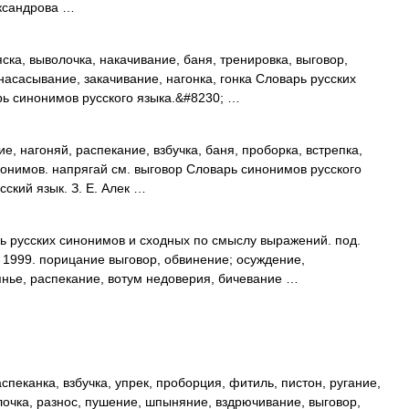
ександрова …
ска, выволочка, накачивание, баня, тренировка, выговор,
, насасывание, закачивание, нагонка, гонка Словарь русских
рь синонимов русского языка.&#8230; …
е, нагоняй, распекание, взбучка, баня, проборка, встрепка,
нонимов. напрягай см. выговор Словарь синонимов русского
сский язык. З. Е. Алек …
ь русских синонимов и сходных по смыслу выражений. под.
, 1999. порицание выговор, обвинение; осуждение,
янье, распекание, вотум недоверия, бичевание …
пеканка, взбучка, упрек, проборция, фитиль, пистон, ругание,
лочка, разнос, пушение, шпыняние, вздрючивание, выговор,