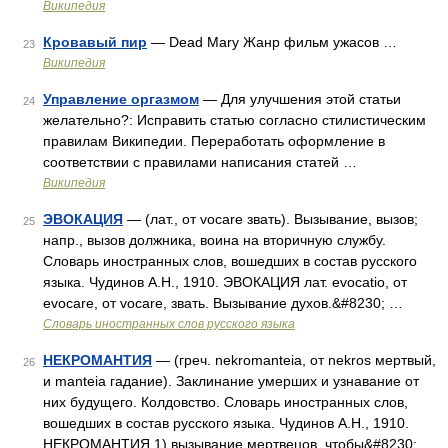
Википедия
Кровавый пир
— Dead Mary Жанр фильм ужасов …
23
Википедия
Управление оргазмом
— Для улучшения этой статьи
24
желательно?: Исправить статью согласно стилистическим
правилам Википедии. Переработать оформление в
соответствии с правилами написания статей …
Википедия
ЭВОКАЦИЯ
— (лат., от vocare звать). Вызывание, вызов;
25
напр., вызов должника, воина на вторичную службу.
Словарь иностранных слов, вошедших в состав русского
языка. Чудинов А.Н., 1910. ЭВОКАЦИЯ лат. evocatio, от
evocare, от vocare, звать. Вызывание духов.&#8230; …
Словарь иностранных слов русского языка
НЕКРОМАНТИЯ
— (греч. nekromanteia, от nekros мертвый,
26
и manteia гадание). Заклинание умерших и узнавание от
них будущего. Колдовство. Словарь иностранных слов,
вошедших в состав русского языка. Чудинов А.Н., 1910.
НЕКРОМАНТИЯ 1) вызывание мертвецов, чтобы&#8230; …