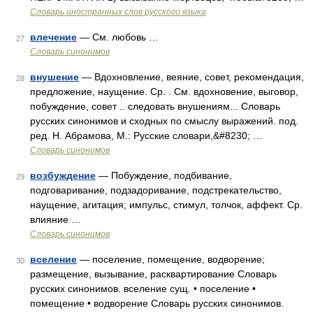
Словарь иностранных слов русского языка
влечение
— См. любовь …
27
Словарь синонимов
внушение
— Вдохновление, веяние, совет, рекомендация,
28
предложение, наущение. Ср. . См. вдохновение, выговор,
побуждение, совет .. следовать внушениям... Словарь
русских синонимов и сходных по смыслу выражений. под.
ред. Н. Абрамова, М.: Русские словари,&#8230; …
Словарь синонимов
возбуждение
— Побуждение, подбивание,
29
подговаривание, подзадоривание, подстрекательство,
наущение, агитация; импульс, стимул, толчок, аффект. Ср.
влияние …
Словарь синонимов
вселение
— поселение, помещение, водворение;
30
размещение, вызывание, расквартирование Словарь
русских синонимов. вселение сущ. • поселение •
помещение • водворение Словарь русских синонимов.