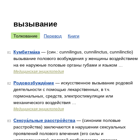
вызывание
Толкование
Перевод
Книги
Кумбитма́ка
— (син.: cunnilingus, cunnilinctus, cunnilinctio)
81
вызывание полового возбуждения у женщины воздействием
на ее наружные половые органы губами и языком …
Медицинская энциклопедия
Родовозбужде́ние
— искусственное вызывание родовой
82
деятельности с помощью лекарственных, в т.ч.
гормональных, средств, электростимуляции или
механического воздействия …
Медицинская энциклопедия
Сексуа́льные расстро́йства
— (синоним половые
83
расстройства) заключаются в нарушении сексуальных
проявлений полового влечения (его силы и