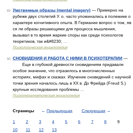
Умственные образы (mental imagery)
— Примерно на
89
рубеже двух столетий У. о. часто упоминались в полемике о
характере когнитивного опыта. В Германии вопрос о том, яв
ся ли образы решающими для процесса мышления,
вызывал в то время жаркие споры как среди психологов
теоретиков, так и&#8230; …
Психологическая энциклопедия
СНОВИДЕНИЯ И РАБОТА С НИМИ В ПСИХОТЕРАПИИ
—
90
Еще в глубокой древности сновидениям придавали
особое значение, что отразилось в многочисленных
историях, мифах и сказках. Изучение сновидений с научной
точки зрения началось лишь в XX в. До Фрейда (Freud S.)
крупные исследования проблемы …
Психотерапевтическая энциклопедия
Страницы
←
Предыдущая
Следующая
→
1
2
3
4
5
6
7
8
9
10
11
12
13