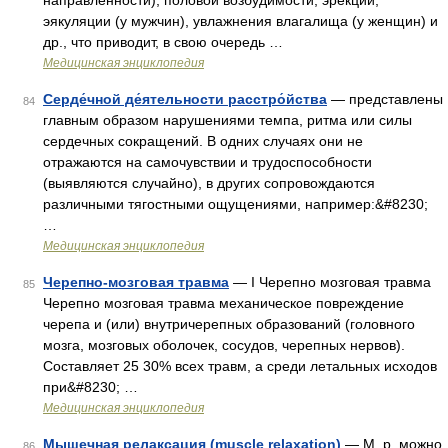
направленности), половой возбудимости, эрекции,
эякуляции (у мужчин), увлажнения влагалища (у женщин) и
др., что приводит, в свою очередь …
Медицинская энциклопедия
Серде́чной де́ятельности расстро́йства
— представлены
84
главным образом нарушениями темпа, ритма или силы
сердечных сокращений. В одних случаях они не
отражаются на самочувствии и трудоспособности
(выявляются случайно), в других сопровождаются
различными тягостными ощущениями, например:&#8230;
…
Медицинская энциклопедия
Черепно-мозговая травма
— I Черепно мозговая травма
85
Черепно мозговая травма механическое повреждение
черепа и (или) внутричерепных образований (головного
мозга, мозговых оболочек, сосудов, черепных нервов).
Составляет 25 30% всех травм, а среди летальных исходов
при&#8230; …
Медицинская энциклопедия
Мышечная релаксация (muscle relaxation)
— М. р. можно
86