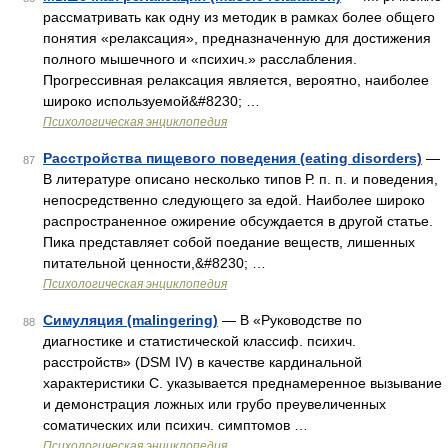
рассматривать как одну из методик в рамках более общего
понятия «релаксация», предназначенную для достижения
полного мышечного и «психич.» расслабления.
Прогрессивная релаксация является, вероятно, наиболее
широко используемой&#8230; …
Психологическая энциклопедия
Расстройства пищевого поведения (eating disorders)
—
87
В литературе описано несколько типов Р. п. п. и поведения,
непосредственно следующего за едой. Наиболее широко
распространенное ожирение обсуждается в другой статье.
Пика представляет собой поедание веществ, лишенных
питательной ценности,&#8230; …
Психологическая энциклопедия
Симуляция (malingering)
— В «Руководстве по
88
диагностике и статистической классиф. психич.
расстройств» (DSM IV) в качестве кардинальной
характеристики С. указывается преднамеренное вызывание
и демонстрация ложных или грубо преувеличенных
соматических или психич. симптомов …
Психологическая энциклопедия