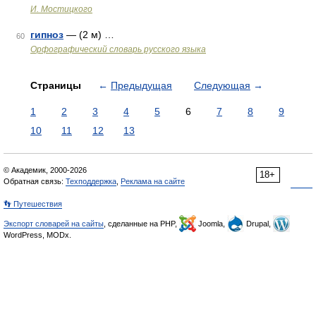
И. Мостицкого
гипноз
— (2 м) …
60
Орфографический словарь русского языка
Страницы
←
Предыдущая
Следующая
→
1
2
3
4
5
6
7
8
9
10
11
12
13
© Академик, 2000-2026
18+
Обратная связь:
Техподдержка
,
Реклама на сайте
👣 Путешествия
Экспорт словарей на сайты
, сделанные на PHP,
Joomla,
Drupal,
WordPress, MODx.