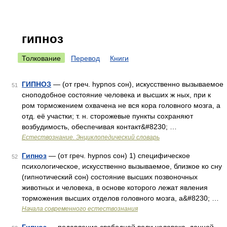
гипноз
Толкование
Перевод
Книги
ГИПНОЗ
— (от греч. hypnos сон), искусственно вызываемое
51
сноподобное состояние человека и высших ж ных, при к
ром торможением охвачена не вся кора головного мозга, а
отд. её участки; т. н. сторожевые пункты сохраняют
возбудимость, обеспечивая контакт&#8230; …
Естествознание. Энциклопедический словарь
Гипноз
— (от греч. hypnos сон) 1) специфическое
52
психологическое, искусственно вызываемое, близкое ко сну
(гипнотический сон) состояние высших позвоночных
животных и человека, в основе которого лежат явления
торможения высших отделов головного мозга, а&#8230; …
Начала современного естествознания