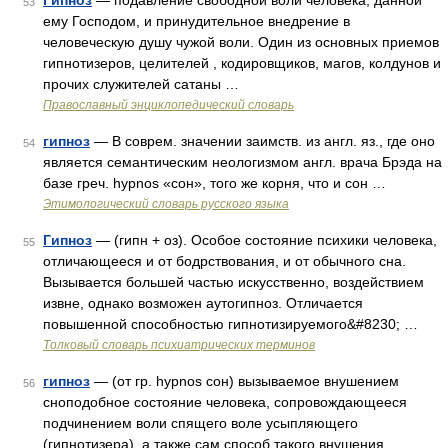
Гипноз
— подавление свободной воли человека, данной
53
ему Господом, и принудительное внедрение в
человеческую душу чужой воли. Один из основных приемов
гипнотизеров, целителей , кодировщиков, магов, колдунов и
прочих служителей сатаны …
Православный энциклопедический словарь
гипноз
— В соврем. значении заимств. из англ. яз., где оно
54
является семантическим неологизмом англ. врача Брэда на
базе греч. hypnos «сон», того же корня, что и сон …
Этимологический словарь русского языка
Гипноз
— (гипн + оз). Особое состояние психики человека,
55
отличающееся и от бодрствования, и от обычного сна.
Вызывается большей частью искусственно, воздействием
извне, однако возможен аутогипноз. Отличается
повышенной способностью гипнотизируемого&#8230; …
Толковый словарь психиатрических терминов
гипноз
— (от гр. hypnos сон) вызываемое внушением
56
сноподобное состояние человека, сопровождающееся
подчинением воли спящего воле усыпляющего
(гипнотизера), а также сам способ такого внушения.