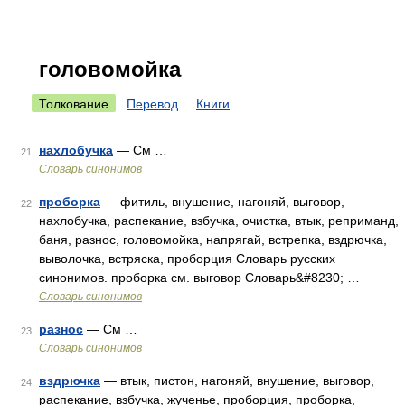
головомойка
Толкование
Перевод
Книги
нахлобучка
— См …
21
Словарь синонимов
проборка
— фитиль, внушение, нагоняй, выговор,
22
нахлобучка, распекание, взбучка, очистка, втык, реприманд,
баня, разнос, головомойка, напрягай, встрепка, вздрючка,
выволочка, встряска, проборция Словарь русских
синонимов. проборка см. выговор Словарь&#8230; …
Словарь синонимов
разнос
— См …
23
Словарь синонимов
вздрючка
— втык, пистон, нагоняй, внушение, выговор,
24
распекание, взбучка, жученье, проборция, проборка,