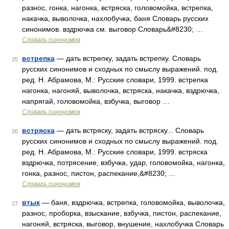
разнос, гонка, нагонка, встряска, головомойка, встрепка,
накачка, выволочка, нахлобучка, баня Словарь русских
синонимов. вздрючка см. выговор Словарь&#8230; …
Словарь синонимов
встрепка
— дать встрепку, задать встрепку. Словарь
25
русских синонимов и сходных по смыслу выражений. под.
ред. Н. Абрамова, М.: Русские словари, 1999. встрепка
нагонка, нагоняй, выволочка, встряска, накачка, вздрючка,
напрягай, головомойка, взбучка, выговор …
Словарь синонимов
встряска
— дать встряску, задать встряску... Словарь
26
русских синонимов и сходных по смыслу выражений. под.
ред. Н. Абрамова, М.: Русские словари, 1999. встряска
вздрючка, потрясение, взбучка, удар, головомойка, нагонка,
гонка, разнос, пистон, распекание,&#8230; …
Словарь синонимов
втык
— баня, вздрючка, встрепка, головомойка, выволочка,
27
разнос, проборка, взыскание, взбучка, пистон, распекание,
нагоняй, встряска, выговор, внушение, нахлобучка Словарь