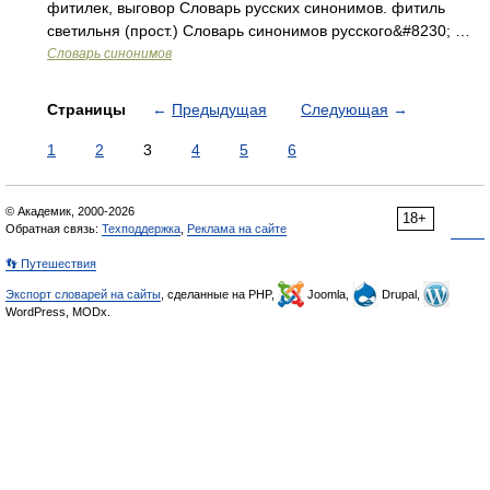
фитилек, выговор Словарь русских синонимов. фитиль
светильня (прост.) Словарь синонимов русского&#8230; …
Словарь синонимов
Страницы
←
Предыдущая
Следующая
→
1
2
3
4
5
6
© Академик, 2000-2026
18+
Обратная связь:
Техподдержка
,
Реклама на сайте
👣 Путешествия
Экспорт словарей на сайты
, сделанные на PHP,
Joomla,
Drupal,
WordPress, MODx.