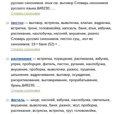
русских синонимов. втык см. выговор Словарь синонимов
русского языка.&#8230; …
Словарь синонимов
пистон
— выговор, встряска, выволочка, клапан, вздрючка,
28
встрепка, тронк, головомойка, капсюль, баня, втык, взбучка,
распекание, нахлобучка, нагоняй, внушение, разнос
Словарь русских синонимов. пистон сущ., кол во
синонимов: 19 • баня (52) • …
Словарь синонимов
распекание
— встрепка, порицание, распеканка, взбучка,
29
упрек, проборция, фитиль, пистон, ругание, нахлобучка,
внушение, проборка, выволочка, разнос, пушение,
шпыняние, вздрючивание, выговор, осуждение,
раскритикование, выговаривание, прорабатывание,
брань,&#8230; …
Словарь синонимов
фитиль
— шнур, нагоняй, взбучка, нахлобучка, светильня,
30
внушение, выволочка, баня, разнос, жгут, проборка,
распекание, встряска, встрепка, трут, головомойка,