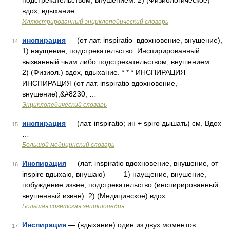
подстрекательством, внушением. 2) (Физиологическое)
вдох, вдыхание. …
Иллюстрированный энциклопедический словарь
инспирация
— (от лат. inspiratio вдохновение, внушение),
14
1) наущение, подстрекательство. Инспирированный
вызванный чьим либо подстрекательством, внушением.
2) (Физиол.) вдох, вдыхание. * * * ИНСПИРАЦИЯ
ИНСПИРАЦИЯ (от лат. inspiratio вдохновение,
внушение),&#8230; …
Энциклопедический словарь
инспирация
— (лат. inspiratio; ин + spiro дышать) см. Вдох
15
…
Большой медицинский словарь
Инспирация
— (лат. inspiratio вдохновение, внушение, от
16
inspire вдыхаю, внушаю) 1) наущение, внушение,
побуждение извне, подстрекательство (инспирированный
внушенный извне). 2) (Медицинское) вдох …
Большая советская энциклопедия
Инспирация
— (вдыхание) один из двух моментов
17