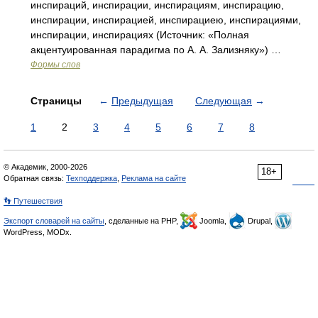
инспираций, инспирации, инспирациям, инспирацию,
инспирации, инспирацией, инспирациею, инспирациями,
инспирации, инспирациях (Источник: «Полная
акцентуированная парадигма по А. А. Зализняку») …
Формы слов
Страницы
←
Предыдущая
Следующая
→
1
2
3
4
5
6
7
8
© Академик, 2000-2026
18+
Обратная связь:
Техподдержка
,
Реклама на сайте
👣 Путешествия
Экспорт словарей на сайты
, сделанные на PHP,
Joomla,
Drupal,
WordPress, MODx.