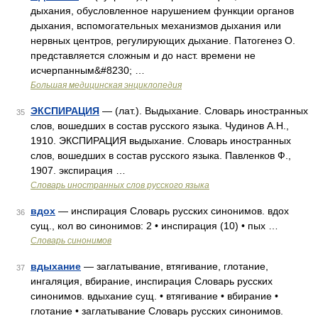
дыхания, обусловленное нарушением функции органов
дыхания, вспомогательных механизмов дыхания или
нервных центров, регулирующих дыхание. Патогенез О.
представляется сложным и до наст. времени не
исчерпанным&#8230; …
Большая медицинская энциклопедия
ЭКСПИРАЦИЯ
— (лат.). Выдыхание. Словарь иностранных
35
слов, вошедших в состав русского языка. Чудинов А.Н.,
1910. ЭКСПИРАЦИЯ выдыхание. Словарь иностранных
слов, вошедших в состав русского языка. Павленков Ф.,
1907. экспирация …
Словарь иностранных слов русского языка
вдох
— инспирация Словарь русских синонимов. вдох
36
сущ., кол во синонимов: 2 • инспирация (10) • пых …
Словарь синонимов
вдыхание
— заглатывание, втягивание, глотание,
37
ингаляция, вбирание, инспирация Словарь русских
синонимов. вдыхание сущ. • втягивание • вбирание •
глотание • заглатывание Словарь русских синонимов.