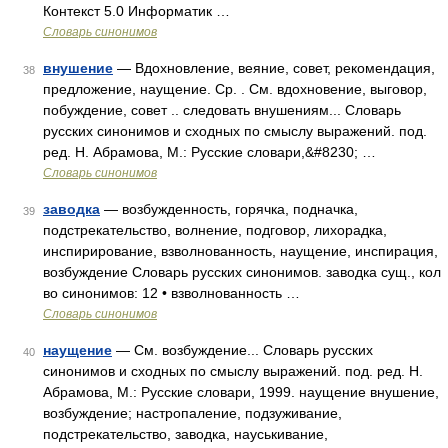
Контекст 5.0 Информатик …
Словарь синонимов
внушение
— Вдохновление, веяние, совет, рекомендация,
38
предложение, наущение. Ср. . См. вдохновение, выговор,
побуждение, совет .. следовать внушениям... Словарь
русских синонимов и сходных по смыслу выражений. под.
ред. Н. Абрамова, М.: Русские словари,&#8230; …
Словарь синонимов
заводка
— возбужденность, горячка, подначка,
39
подстрекательство, волнение, подговор, лихорадка,
инспирирование, взволнованность, наущение, инспирация,
возбуждение Словарь русских синонимов. заводка сущ., кол
во синонимов: 12 • взволнованность …
Словарь синонимов
наущение
— См. возбуждение... Словарь русских
40
синонимов и сходных по смыслу выражений. под. ред. Н.
Абрамова, М.: Русские словари, 1999. наущение внушение,
возбуждение; настропаление, подзуживание,
подстрекательство, заводка, науськивание,