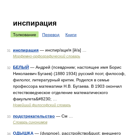
инспирация
Толкование
Перевод
Книги
инспирация
— инспир/аци/я [й/а] …
31
Морфемно-орфографический словарь
БЕЛЫЙ
— Андрей (псевдоним; настоящее имя Борис
32
Николаевич Бугаев) (1880 1934) русский поэт, философ,
филолог, литературный критик. Родился в семье
профессора математики Н.В. Бугаева. В 1903 окончил
естествоведческое отделение математического
факультета&#8230; …
Новейший философский словарь
подстрекательство
— См …
33
Словарь синонимов
ОДЫШКА
— (dyspnoe), расстройство&quot; внешнего
34