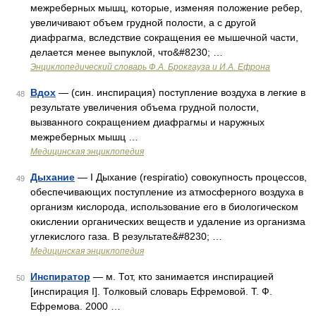
межреберных мышц, которые, изменяя положение ребер,
увеличивают объем грудной полости, а с другой
диафрагма, вследствие сокращения ее мышечной части,
делается менее выпуклой, что&#8230; …
Энциклопедический словарь Ф.А. Брокгауза и И.А. Ефрона
Вдох
— (син. инспирация) поступление воздуха в легкие в
48
результате увеличения объема грудной полости,
вызванного сокращением диафрагмы и наружных
межреберных мышц …
Медицинская энциклопедия
Дыхание
— I Дыхание (respiratio) совокупность процессов,
49
обеспечивающих поступление из атмосферного воздуха в
организм кислорода, использование его в биологическом
окислении органических веществ и удаление из организма
углекислого газа. В результате&#8230; …
Медицинская энциклопедия
Инспиратор
— м. Тот, кто занимается инспирацией
50
[инспирация I]. Толковый словарь Ефремовой. Т. Ф.
Ефремова. 2000 …