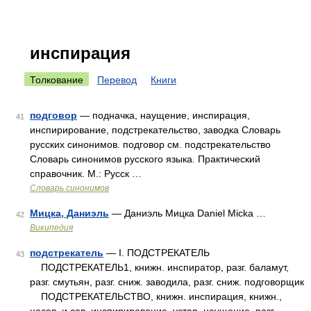
инспирация
Толкование
Перевод
Книги
подговор
— подначка, наущение, инспирация,
41
инспирирование, подстрекательство, заводка Словарь
русских синонимов. подговор см. подстрекательство
Словарь синонимов русского языка. Практический
справочник. М.: Русск …
Словарь синонимов
Мицка, Даниэль
— Даниэль Мицка Daniel Micka …
42
Википедия
подстрекатель
— I. ПОДСТРЕКАТЕЛЬ
43
ПОДСТРЕКАТЕЛЬ1, книжн. инспиратор, разг. баламут,
разг. смутьян, разг. сниж. заводила, разг. сниж. подговорщик
ПОДСТРЕКАТЕЛЬСТВО, книжн. инспирация, книжн.,