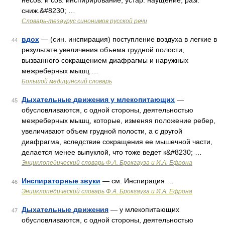
несов. и сов. инспирирование, устар. наущение, разг.
сниж.&#8230; …
Словарь-тезаурус синонимов русской речи
вдох
— (син. инспирация) поступление воздуха в легкие в
44
результате увеличения объема грудной полости,
вызванного сокращением диафрагмы и наружных
межреберных мышц …
Большой медицинский словарь
Дыхательные движения у млекопитающих
—
45
обусловливаются, с одной стороны, деятельностью
межреберных мышц, которые, изменяя положение ребер,
увеличивают объем грудной полости, а с другой
диафрагма, вследствие сокращения ее мышечной части,
делается менее выпуклой, что тоже ведет к&#8230; …
Энциклопедический словарь Ф.А. Брокгауза и И.А. Ефрона
Инспираторные звуки
— см. Инспирация …
46
Энциклопедический словарь Ф.А. Брокгауза и И.А. Ефрона
Дыхательные движения
— у млекопитающих
47
обусловливаются, с одной стороны, деятельностью