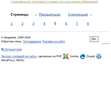
Современный толковый словарь русского языка Ефремовой
Страницы
←
Предыдущая
Следующая
→
1
2
3
4
5
6
7
8
© Академик, 2000-2026
18+
Обратная связь:
Техподдержка
,
Реклама на сайте
👣 Путешествия
Экспорт словарей на сайты
, сделанные на PHP,
Joomla,
Drupal,
WordPress, MODx.