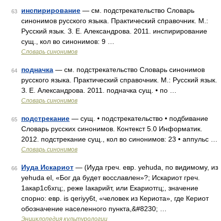
инспирирование
— см. подстрекательство Словарь
63
синонимов русского языка. Практический справочник. М.:
Русский язык. З. Е. Александрова. 2011. инспирирование
сущ., кол во синонимов: 9 …
Словарь синонимов
подначка
— см. подстрекательство Словарь синонимов
64
русского языка. Практический справочник. М.: Русский язык.
З. Е. Александрова. 2011. подначка сущ. • по …
Словарь синонимов
подстрекание
— сущ. • подстрекательство • подбивание
65
Словарь русских синонимов. Контекст 5.0 Информатик.
2012. подстрекание сущ., кол во синонимов: 23 • аппульс …
Словарь синонимов
Иуда Искариот
— (Иуда греч. евр. yehuda, по видимому, из
66
yehuda el, «Бог да будет восславлен»?; Искариот греч.
1акар1с6хгц;, реже Iакарийт, или Екариотгц;, значение
спорно: евр. is qeriyy6t, «человек из Кериота», где Кериот
обозначение населенного пункта,&#8230; …
Энциклопедия культурологии