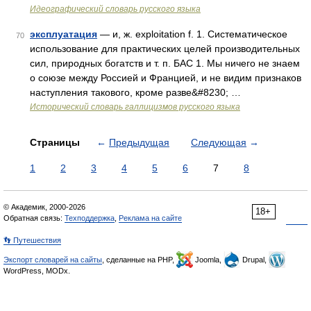
Идеографический словарь русского языка
эксплуатация
— и, ж. exploitation f. 1. Систематическое
70
использование для практических целей производительных
сил, природных богатств и т. п. БАС 1. Мы ничего не знаем
о союзе между Россией и Францией, и не видим признаков
наступления такового, кроме разве&#8230; …
Исторический словарь галлицизмов русского языка
Страницы
←
Предыдущая
Следующая
→
1
2
3
4
5
6
7
8
© Академик, 2000-2026
18+
Обратная связь:
Техподдержка
,
Реклама на сайте
👣 Путешествия
Экспорт словарей на сайты
, сделанные на PHP,
Joomla,
Drupal,
WordPress, MODx.