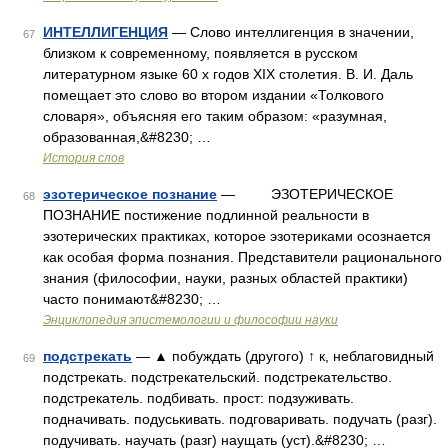
ИНТЕЛЛИГЕНЦИЯ
— Слово интеллигенция в значении,
67
близком к современному, появляется в русском
литературном языке 60 х годов XIX столетия. В. И. Даль
помещает это слово во втором издании «Толкового
словаря», объясняя его таким образом: «разумная,
образованная,&#8230; …
История слов
эзотерическое познание
— ЭЗОТЕРИЧЕСКОЕ
68
ПОЗНАНИЕ постижение подлинной реальности в
эзотерических практиках, которое эзотериками осознается
как особая форма познания. Представители рационального
знания (философии, науки, разных областей практики)
часто понимают&#8230; …
Энциклопедия эпистемологии и философии науки
подстрекать
— ▲ побуждать (другого) ↑ к, неблаговидный
69
подстрекать. подстрекательский. подстрекательство.
подстрекатель. подбивать. прост: подзуживать.
подначивать. подуськивать. подговаривать. подучать (разг).
подучивать. научать (разг) наущать (уст).&#8230; …