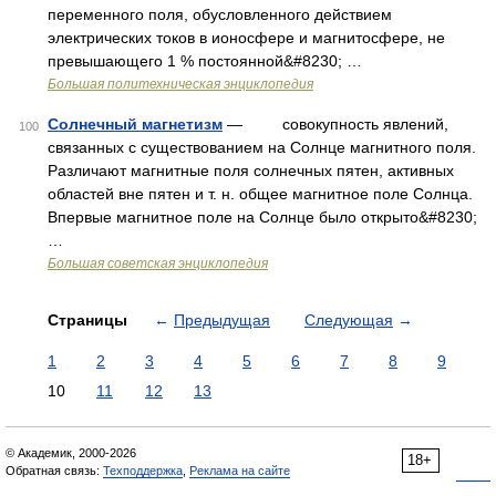
переменного поля, обусловленного действием
электрических токов в ионосфере и магнитосфере, не
превышающего 1 % постоянной&#8230; …
Большая политехническая энциклопедия
Солнечный магнетизм
— совокупность явлений,
100
связанных с существованием на Солнце магнитного поля.
Различают магнитные поля солнечных пятен, активных
областей вне пятен и т. н. общее магнитное поле Солнца.
Впервые магнитное поле на Солнце было открыто&#8230;
…
Большая советская энциклопедия
Страницы
←
Предыдущая
Следующая
→
1
2
3
4
5
6
7
8
9
10
11
12
13
© Академик, 2000-2026
18+
Обратная связь:
Техподдержка
,
Реклама на сайте