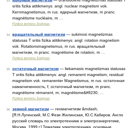
ядерный магнетизм
— branduolinis magnetizmas statusas T
93
sritis fizika atitikmenys: angl. nuclear magnetism vok.
Kernmagnetismus, m rus. ядерный магнетизм, m pranc.
magnétisme nucléaire, m …
Fizikos terminų žodynas
вращательный магнетизм
— sukimosi magnetizmas
94
statusas T sritis fizika atitikmenys: angl. rotation magnetism
vok. Rotationsmagnetismus, m rus. вращательный
магнетизм, m pranc. magnétisme de rotation, m …
Fizikos terminų žodynas
остаточный магнетизм
— liekamasis magnetizmas statusas
95
T sritis fizika atitikmenys: angl. remanent magnetism; residual
magnetism vok. remanenter Magnetismus, m rus. остаточная
намагниченность, f; остаточный магнетизм, m pranc.
magnétisme rémanent, m; magnétisme&#8230; …
Fizikos terminų žodynas
земной магнетизм
— геомагнетизм &mdash;
96
[Я.Н.Лугинский, М.С.Фези Жилинская, Ю.С.Кабиров. Англо
русский словарь по электротехнике и электроэнергетике,
Москва, 1999 г.] Тематики электротехника, основные