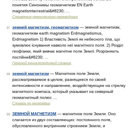
понятия Синонимы геомагнетизм EN Earth
magnetismterrestrial&#8230; …
Справочник технического переводчика
земний магнетизм, геомагнетизм
— земной магнетизм,
97
геомагнетизм earth magnetism Erdmagnetismus,
Erdmagnetism 1) Властивість Землі як небесного тіла, що
зумовлює існування навколо неї магнітного поля. 2) Розділ
геофізики, який вивчає магнітне поле Землі. Розрізняють
постійне&#8230; …
Гірничий енциклопедичний словник
земной магнетизм
— Магнитное поле Земли,
98
рассматриваемое в целом, разнящееся по своей
интенсивности и направлению, воздействующее на стрелку
магнитного компаса, который указывает на северный
геомагнитный полюс …
Словарь по географии
ЗЕМНОЙ МАГНЕТИЗМ
— магнитное поле Земли. Оно
99
слагается из двух составляющих: постоянного поля,
обусловленного внутренним строением Земли, и