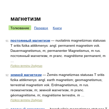
магнетизм
Толкование
Перевод
Книги
постоянный магнетизм
— nuolatinis magnetizmas statusas
91
T sritis fizika atitikmenys: angl. permanent magnetism vok.
Dauermagnetismus, m; permanenter Magnetismus, m rus.
постоянный магнетизм, m pranc. magnétisme permanent, m
…
Fizikos terminų žodynas
земной магнетизм
— Žemės magnetizmas statusas T sritis
92
fizika atitikmenys: angl. earth magnetism; geomagnetismus;
terrestrial magnetism vok. Erdmagnetismus, m rus.
геомагнетизм, m; земной магнетизм, m pranc.
géomagnétisme, m; magnétisme terrestre, m …
Fizikos terminų žodynas