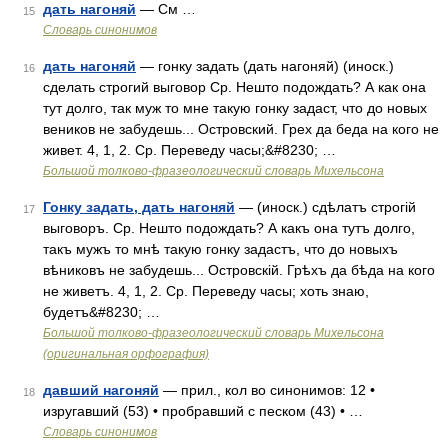
дать нагоняй
— См …
15
Словарь синонимов
дать нагоняй
— гонку задать (дать нагоняй) (иноск.)
16
сделать строгий выговор Ср. Нешто подождать? А как она
тут долго, так муж то мне такую гонку задаст, что до новых
веников не забудешь... Островский. Грех да беда на кого не
живет. 4, 1, 2. Ср. Переведу часы;&#8230; …
Большой толково-фразеологический словарь Михельсона
Гонку задать, дать нагоняй
— (иноск.) сдѣлатъ строгій
17
выговоръ. Ср. Нешто подождать? А какъ она тутъ долго,
такъ мужъ то мнѣ такую гонку задастъ, что до новыхъ
вѣниковъ не забудешь... Островскій. Грѣхъ да бѣда на кого
не живетъ. 4, 1, 2. Ср. Переведу часы; хоть знаю,
будетъ&#8230; …
Большой толково-фразеологический словарь Михельсона
(оригинальная орфография)
давший нагоняй
— прил., кол во синонимов: 12 •
18
изругавший (53) • пробравший с песком (43) • …
Словарь синонимов