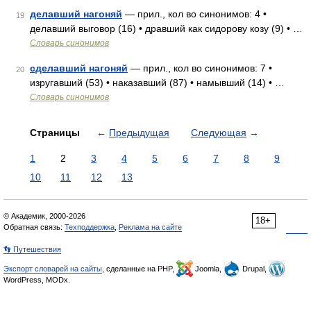
делавший нагоняй
— прил., кол во синонимов: 4 •
19
делавший выговор (16) • дравший как сидорову козу (9) • …
Словарь синонимов
сделавший нагоняй
— прил., кол во синонимов: 7 •
20
изругавший (53) • наказавший (87) • намывший (14) • …
Словарь синонимов
Страницы
←
Предыдущая
Следующая
→
1
2
3
4
5
6
7
8
9
10
11
12
13
© Академик, 2000-2026
18+
Обратная связь:
Техподдержка
,
Реклама на сайте
👣 Путешествия
Экспорт словарей на сайты
, сделанные на PHP,
Joomla,
Drupal,
WordPress, MODx.