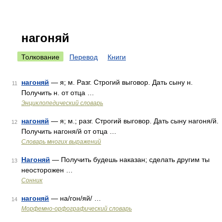
нагоняй
Толкование
Перевод
Книги
нагоняй
— я; м. Разг. Строгий выговор. Дать сыну н.
11
Получить н. от отца …
Энциклопедический словарь
нагоняй
— я; м.; разг. Строгий выговор. Дать сыну нагоня/й.
12
Получить нагоня/й от отца …
Словарь многих выражений
Нагоняй
— Получить будешь наказан; сделать другим ты
13
неосторожен …
Сонник
нагоняй
— на/гон/яй/ …
14
Морфемно-орфографический словарь