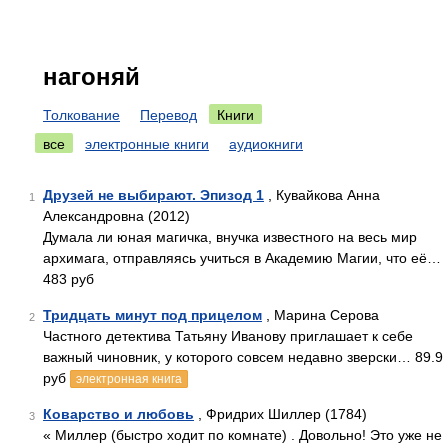
нагоняй
Толкование
Перевод
Книги
все
электронные книги
аудиокниги
Друзей не выбирают. Эпизод 1
, Кувайкова Анна
1
Александровна (2012)
Думала ли юная магичка, внучка известного на весь мир
архимага, отправляясь учиться в Академию Магии, что её…
483 руб
Тридцать минут под прицелом
, Марина Серова
2
Частного детектива Татьяну Иванову приглашает к себе
важный чиновник, у которого совсем недавно зверски… 89.9
руб
электронная книга
Коварство и любовь
, Фридрих Шиллер (1784)
3
« Миллер (быстро ходит по комнате) . Довольно! Это уже не