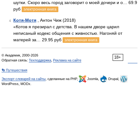
шутки. Скоро весь город заговорит о моей дочери и о… 69.9
руб
электронная книга
Котя-Мотя
, Антон Чиж (2018)
4
«Котов я презирал с детства. В нашем дворе царил
неписаный кодекс общения с живностью. Нагоняй от
матерей за… 29.95 руб
электронная книга
© Академик, 2000-2026
18+
Обратная связь:
Техподдержка
,
Реклама на сайте
👣 Путешествия
Экспорт словарей на сайты
, сделанные на PHP,
Joomla,
Drupal,
WordPress, MODx.