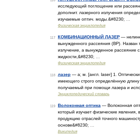
116
исследующий поглощение или рассеяние
дополнит. лазерного излучения опреде
изучаемые оптич. моды.&#8230; …
Физическая энциклопедия
КОМБИНАЦИОННЫЙ ЛАЗЕР
— нелине
117
вынужденного рассеяния (ВР). Назван 
излучение, а вынужденное рассеяние с
жидкости,&#8230; …
Физическая энциклопедия
лазер
— а; м. [англ. laser] 1. Оптичес
118
имеющего строго определённую длину в
получаемый при помощи лазера и испо
Энциклопедический словарь
Волоконная оптика
— Волоконная опт
119
который изучает физические явления, 
продукцию отраслей точного машиност
основе&#8230; …
Википедия