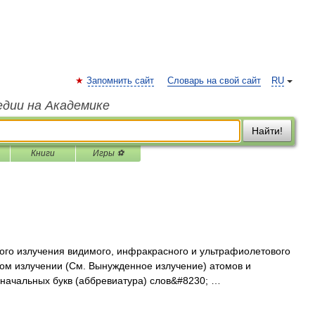
Запомнить сайт
Словарь на свой сайт
RU
едии на Академике
Найти!
Книги
Игры ⚽
 излучения видимого, инфракрасного и ультрафиолетового
ом излучении (См. Вынужденное излучение) атомов и
 начальных букв (аббревиатура) слов&#8230; …