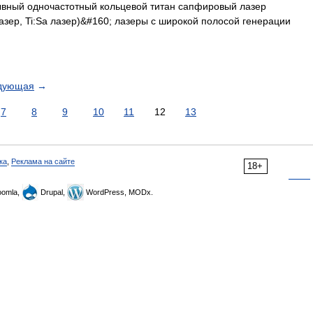
ный одночастотный кольцевой титан сапфировый лазер
азер, Ti:Sa лазер)&#160; лазеры с широкой полосой генерации
дующая
→
7
8
9
10
11
12
13
ка
,
Реклама на сайте
18+
omla,
Drupal,
WordPress, MODx.