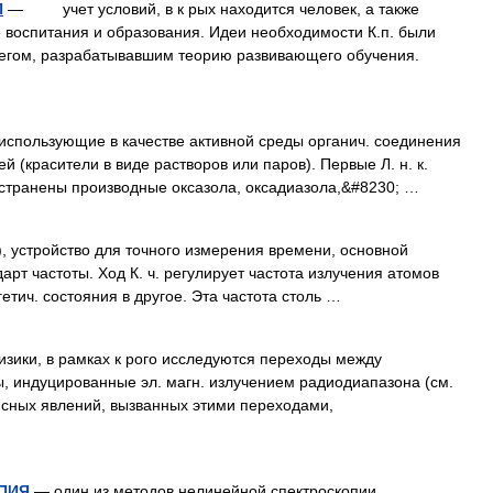
П
— учет условий, в к рых находится человек, а также
е воспитания и образования. Идеи необходимости К.п. были
рвегом, разрабатывавшим теорию развивающего обучения.
использующие в качестве активной среды органич. соединения
й (красители в виде растворов или паров). Первые Л. н. к.
остранены производные оксазола, оксадиазола,&#8230; …
 устройство для точного измерения времени, основной
арт частоты. Ход К. ч. регулирует частота излучения атомов
гетич. состояния в другое. Эта частота столь …
зики, в рамках к рого исследуются переходы между
ы, индуцированные эл. магн. излучением радиодиапазона (см.
ных явлений, вызванных этими переходами,
ПИЯ
— один из методов нелинейной спектроскопии,