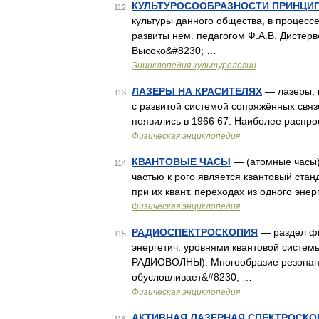
КУЛЬТУРОСООБРАЗНОСТИ ПРИНЦИ
112
культуры данного общества, в процесс
развиты нем. педагогом Ф.А.В. Дисте
Высоко&#8230; …
Энциклопедия культурологии
ЛАЗЕРЫ НА КРАСИТЕЛЯХ
— лазеры, 
113
с развитой системой сопряжённых связе
появились в 1966 67. Наиболее распр
Физическая энциклопедия
КВАНТОВЫЕ ЧАСЫ
— (атомные часы),
114
частью к рого является квантовый станд
при их квант. переходах из одного энер
Физическая энциклопедия
РАДИОСПЕКТРОСКОПИЯ
— раздел фи
115
энергетич. уровнями квантовой систем
РАДИОВОЛНЫ). Многообразие резонанс
обусловливает&#8230; …
Физическая энциклопедия
АКТИВНАЯ ЛАЗЕРНАЯ СПЕКТРОСКО