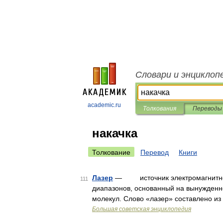
Словари и энциклоп
academic.ru
Толкования
Переводы
накачка
Толкование
Перевод
Книги
Лазер
— источник электромагнитного
111
диапазонов, основанный на вынужденн
молекул. Слово «лазер» составлено из
Большая советская энциклопедия