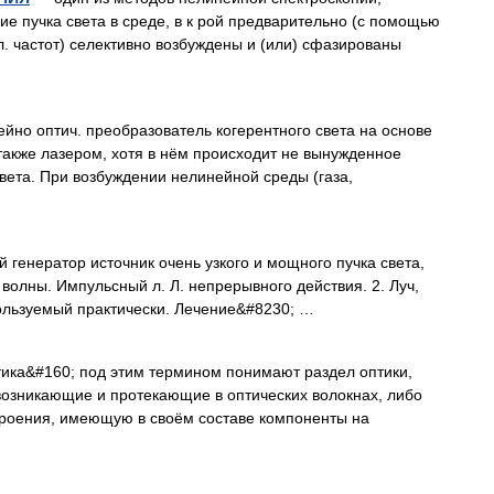
 пучка света в среде, в к рой предварительно (с помощью
л. частот) селективно возбуждены и (или) сфазированы
йно оптич. преобразователь когерентного света на основе
также лазером, хотя в нём происходит не вынужденное
вета. При возбуждении нелинейной среды (газа,
кий генератор источник очень узкого и мощного пучка света,
олны. Импульсный л. Л. непрерывного действия. 2. Луч,
льзуемый практически. Лечение&#8230; …
ика&#160; под этим термином понимают раздел оптики,
возникающие и протекающие в оптических волокнах, либо
роения, имеющую в своём составе компоненты на