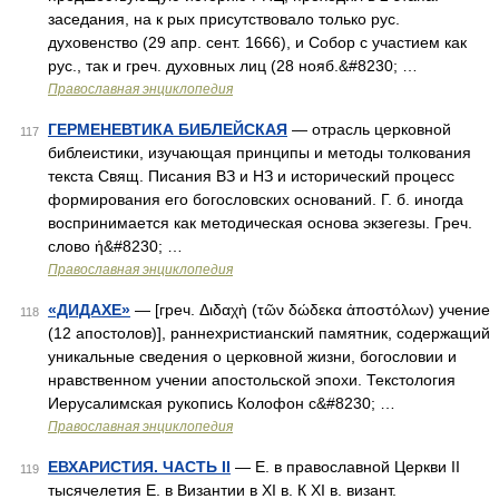
заседания, на к рых присутствовало только рус.
духовенство (29 апр. сент. 1666), и Собор с участием как
рус., так и греч. духовных лиц (28 нояб.&#8230; …
Православная энциклопедия
ГЕРМЕНЕВТИКА БИБЛЕЙСКАЯ
— отрасль церковной
117
библеистики, изучающая принципы и методы толкования
текста Свящ. Писания ВЗ и НЗ и исторический процесс
формирования его богословских оснований. Г. б. иногда
воспринимается как методическая основа экзегезы. Греч.
слово ἡ&#8230; …
Православная энциклопедия
«ДИДАХЕ»
— [греч. Διδαχὴ (τῶν δώδεκα ἀποστόλων) учение
118
(12 апостолов)], раннехристианский памятник, содержащий
уникальные сведения о церковной жизни, богословии и
нравственном учении апостольской эпохи. Текстология
Иерусалимская рукопись Колофон с&#8230; …
Православная энциклопедия
ЕВХАРИСТИЯ. ЧАСТЬ II
— Е. в православной Церкви II
119
тысячелетия Е. в Византии в XI в. К XI в. визант.