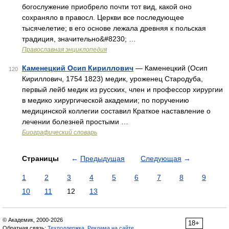
богослужение приобрело почти тот вид, какой оно
сохраняло в правосл. Церкви все последующее
тысячелетие; в его основе лежала древняя к польская
традиция, значительно&#8230; …
Православная энциклопедия
Каменецкий Осип Кириллович
— Каменецкий (Осип
120
Кириллович, 1754 1823) медик, уроженец Стародуба,
первый лейб медик из русских, член и профессор хирургии
в медико хирургической академии; по поручению
медицинской коллегии составил Краткое наставление о
лечении болезней простыми …
Биографический словарь
Страницы
←
Предыдущая
Следующая
→
1
2
3
4
5
6
7
8
9
10
11
12
13
© Академик, 2000-2026
18+
Обратная связь:
Техподдержка
,
Реклама на сайте