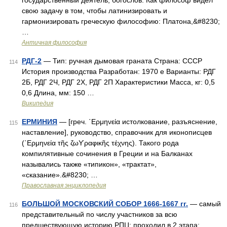
государственный деятель, богослов. Как философ видел
свою задачу в том, чтобы латинизировать и
гармонизировать греческую философию: Платона,&#8230;
…
Античная философия
РДГ-2
— Тип: ручная дымовая граната Страна: СССР
114
История производства Разработан: 1970 е Варианты: РДГ
2Б, РДГ 2Ч, РДГ 2Х, РДГ 2П Характеристики Масса, кг: 0,5
0,6 Длина, мм: 150 …
Википедия
ЕРМИНИЯ
— [греч. ῾Ερμηνεία истолкование, разъяснение,
115
наставление], руководство, справочник для иконописцев
(῾Ερμηνεία τῆς ζωϒραφικῆς τέχνης). Такого рода
компилятивные сочинения в Греции и на Балканах
назывались также «типикон», «трактат»,
«сказание».&#8230; …
Православная энциклопедия
БОЛЬШОЙ МОСКОВСКИЙ СОБОР 1666-1667 гг.
— самый
116
представительный по числу участников за всю
предшествующую историю РПЦ; проходил в 2 этапа: