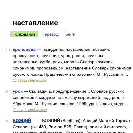
наставление
Толкование
Перевод
Книги
проповедь
— назидание, наставление, нотация,
111
нравоучение, поучение; урок, рацея, поученье,
наставленье, хутба, речь, мораль Словарь русских
синонимов. проповедь см. наставление Словарь синонимов
русского языка. Практический справочник. М.: Русский я …
Словарь синонимов
урок
— См. задача, предупреждение... Словарь русских
112
синонимов и сходных по смыслу выражений. под. ред. Н.
Абрамова, М.: Русские словари, 1999. урок задача, зада …
Словарь синонимов
БОЭЦИЙ
— БОЭЦИЙ (Boethius), Аниций Манлий Торкват
113
Северин (ок. 480, Рим ок. 525, Павия), римский философ,