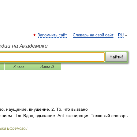
Запомнить сайт
Словарь на свой сайт
RU
едии на Академике
Найти!
Книги
Игры ⚽
во, наущение, внушение. 2. То, что вызвано
ием. II ж. Вдох, вдыхание. Ant: экспирация Толковый словарь
зыка Ефремовой