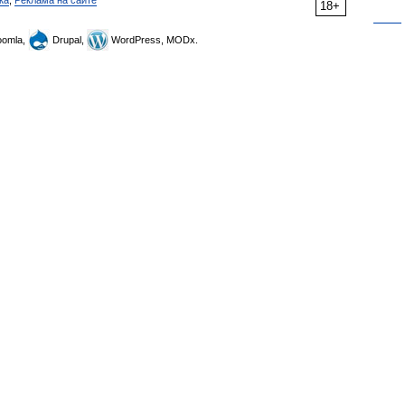
ка
,
Реклама на сайте
18+
omla,
Drupal,
WordPress, MODx.