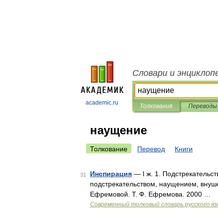
Словари и энциклоп
academic.ru
Толкования
Переводы
наущение
Толкование
Перевод
Книги
Инспирация
— I ж. 1. Подстрекательст
31
подстрекательством, наущением, внушен
Ефремовой. Т. Ф. Ефремова. 2000 …
Современный толковый словарь русского я