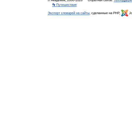
© Академик, 2000-2026
Обратная связь:
Техподдерж
👣 Путешествия
Экспорт словарей на сайты
, сделанные на PHP,
Jo