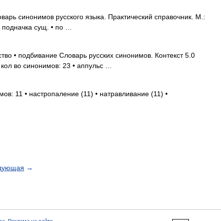
варь синонимов русского языка. Практический справочник. М.:
. подначка сущ. • по …
тво • подбивание Словарь русских синонимов. Контекст 5.0
кол во синонимов: 23 • аппульс …
ов: 11 • настропаление (11) • натравливание (11) •
дующая
→