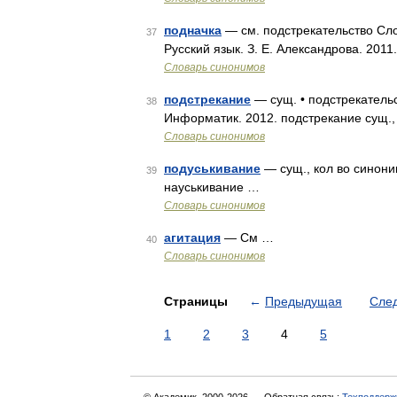
подначка
— см. подстрекательство Сло
37
Русский язык. З. Е. Александрова. 2011
Словарь синонимов
подстрекание
— сущ. • подстрекательс
38
Информатик. 2012. подстрекание сущ., 
Словарь синонимов
подуськивание
— сущ., кол во синоним
39
науськивание …
Словарь синонимов
агитация
— См …
40
Словарь синонимов
Страницы
←
Предыдущая
Сле
1
2
3
4
5