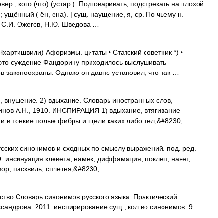
р., кого (что) (устар.). Подговаривать, подстрекать на плохой
ь; ущённый ( ён, ена). | сущ. наущение, я, ср. По чьему н.
 С.И. Ожегов, Н.Ю. Шведова …
хартишвили) Афоризмы, цитаты • Статский советник *) •
 это суждение Фандорину приходилось выслушивать
ов законоохраны. Однако он давно установил, что так …
е, внушение. 2) вдыхание. Словарь иностранных слов,
динов А.Н., 1910. ИНСПИРАЦИЯ 1) вдыхание, втягивание
ы и в тонкие полые фибры и щели каких либо тел,&#8230; …
усских синонимов и сходных по смыслу выражений. под. ред.
9. инсинуация клевета, намек; диффамация, поклеп, навет,
овор, пасквиль, сплетня,&#8230; …
ство Словарь синонимов русского языка. Практический
ександрова. 2011. инспирирование сущ., кол во синонимов: 9 …