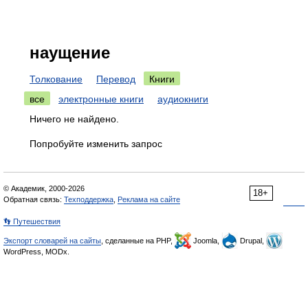
наущение
Толкование
Перевод
Книги
все
электронные книги
аудиокниги
Ничего не найдено.
Попробуйте изменить запрос
© Академик, 2000-2026
18+
Обратная связь:
Техподдержка
,
Реклама на сайте
👣 Путешествия
Экспорт словарей на сайты
, сделанные на PHP,
Joomla,
Drupal,
WordPress, MODx.