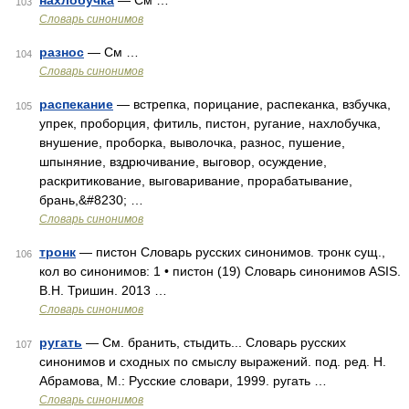
нахлобучка
— См …
103
Словарь синонимов
разнос
— См …
104
Словарь синонимов
распекание
— встрепка, порицание, распеканка, взбучка,
105
упрек, проборция, фитиль, пистон, ругание, нахлобучка,
внушение, проборка, выволочка, разнос, пушение,
шпыняние, вздрючивание, выговор, осуждение,
раскритикование, выговаривание, прорабатывание,
брань,&#8230; …
Словарь синонимов
тронк
— пистон Словарь русских синонимов. тронк сущ.,
106
кол во синонимов: 1 • пистон (19) Словарь синонимов ASIS.
В.Н. Тришин. 2013 …
Словарь синонимов
ругать
— См. бранить, стыдить... Словарь русских
107
синонимов и сходных по смыслу выражений. под. ред. Н.
Абрамова, М.: Русские словари, 1999. ругать …
Словарь синонимов