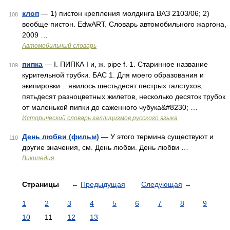
клоп
— 1) пистон крепления молдинга ВАЗ 2103/06; 2)
108
вообще пистон. EdwART. Словарь автомобильного жаргона,
2009 …
Автомобильный словарь
пипка
— I. ПИПКА I и, ж. pipe f. 1. Старинное название
109
курительной трубки. БАС 1. Для моего образования и
экипировки .. явилось шестьдесят пестрых галстухов,
пятьдесят разноцветных жилетов, несколько десяток трубок
от маленькой пипки до саженного чубука&#8230; …
Исторический словарь галлицизмов русского языка
День любви (фильм)
— У этого термина существуют и
110
другие значения, см. День любви. День любви …
Википедия
Страницы
←
Предыдущая
Следующая
→
1
2
3
4
5
6
7
8
9
10
11
12
13