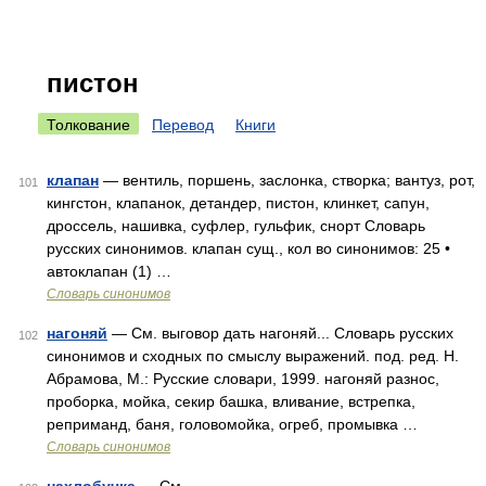
пистон
Толкование
Перевод
Книги
клапан
— вентиль, поршень, заслонка, створка; вантуз, рот,
101
кингстон, клапанок, детандер, пистон, клинкет, сапун,
дроссель, нашивка, суфлер, гульфик, снорт Словарь
русских синонимов. клапан сущ., кол во синонимов: 25 •
автоклапан (1) …
Словарь синонимов
нагоняй
— См. выговор дать нагоняй... Словарь русских
102
синонимов и сходных по смыслу выражений. под. ред. Н.
Абрамова, М.: Русские словари, 1999. нагоняй разнос,
проборка, мойка, секир башка, вливание, встрепка,
реприманд, баня, головомойка, огреб, промывка …
Словарь синонимов