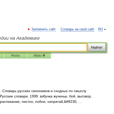
Запомнить сайт
Словарь на свой сайт
RU
едии на Академике
Найти!
Книги
Игры ⚽
у.. Словарь русских синонимов и сходных по смыслу
Русские словари, 1999. взбучка жученье, бой, выговор,
 распекание, пистон, побои, напрягай,&#8230; …