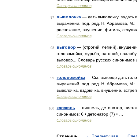
Словарь синонимов
выволочка
— дать выволочку, задать 
97
выражений. под. ред. Н. Абрамова, М.: 
распекание, внушение, фитиль, секуция
Словарь синонимов
выговор
— (строгий, легкий), внушение
98
головомойка, журьба, нагоняй, нахлобуч
выговор... Словарь русских синонимов
Словарь синонимов
головомойка
— См. выговор дать голо
99
выражений. под. ред. Н. Абрамова, М.: 
выволочка, вздрючка, внушение, встреп
Словарь синонимов
капсюль
— ниппель, детонатор, пистон
100
синонимов: 6 • детонатор (7) • …
Словарь синонимов
Страницы
←
Предыдущая
Сле