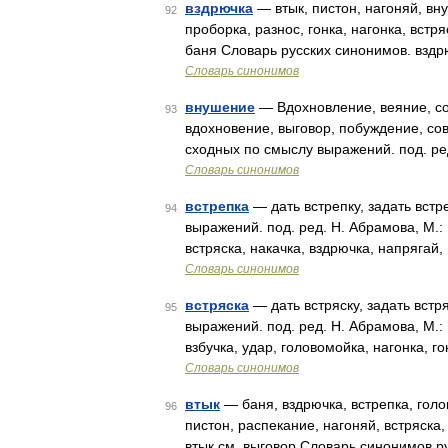
вздрючка
— втык, пистон, нагоняй, вн
92
проборка, разнос, гонка, нагонка, встр
баня Словарь русских синонимов. вздр
Словарь синонимов
внушение
— Вдохновление, веяние, со
93
вдохновение, выговор, побуждение, сов
сходных по смыслу выражений. под. ре
Словарь синонимов
встрепка
— дать встрепку, задать встр
94
выражений. под. ред. Н. Абрамова, М.: 
встряска, накачка, вздрючка, напрягай,
Словарь синонимов
встряска
— дать встряску, задать встр
95
выражений. под. ред. Н. Абрамова, М.:
взбучка, удар, головомойка, нагонка, г
Словарь синонимов
втык
— баня, вздрючка, встрепка, голо
96
пистон, распекание, нагоняй, встряска
втык см. выговор Словарь синонимов р