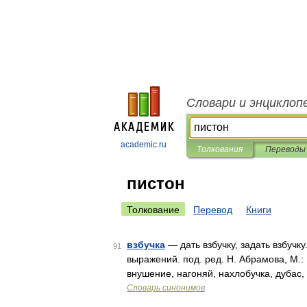
Словари и энциклоп
academic.ru
Толкования
Переводы
пистон
Толкование
Перевод
Книги
взбучка
— дать взбучку, задать взбучк
91
выражений. под. ред. Н. Абрамова, М.: 
внушение, нагоняй, нахлобучка, дубас,
Словарь синонимов