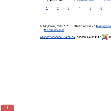
1
2
3
4
5
6
© Академик, 2000-2026
Обратная связь:
Техподдерж
👣 Путешествия
Экспорт словарей на сайты
, сделанные на PHP,
Jo
3