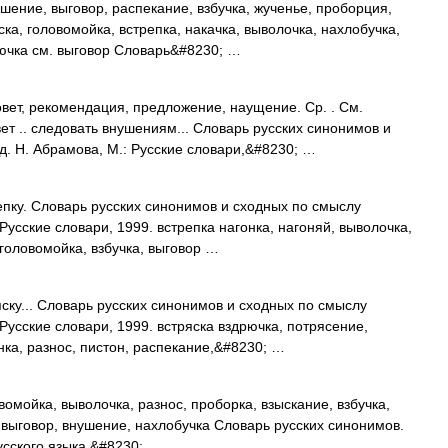
ушение, выговор, распекание, взбучка, жученье, проборция,
яска, головомойка, встрепка, накачка, выволочка, нахлобучка,
ючка см. выговор Словарь&#8230; …
вет, рекомендация, предложение, наущение. Ср. . См.
ет .. следовать внушениям... Словарь русских синонимов и
д. Н. Абрамова, М.: Русские словари,&#8230; …
епку. Словарь русских синонимов и сходных по смыслу
Русские словари, 1999. встрепка нагонка, нагоняй, выволочка,
 головомойка, взбучка, выговор …
яску... Словарь русских синонимов и сходных по смыслу
 Русские словари, 1999. встряска вздрючка, потрясение,
онка, разнос, пистон, распекание,&#8230; …
вомойка, выволочка, разнос, проборка, взыскание, взбучка,
, выговор, внушение, нахлобучка Словарь русских синонимов.
усского языка.&#8230; …