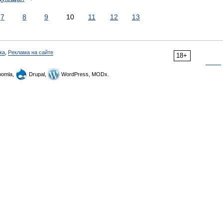
7
8
9
10
11
12
13
ка
,
Реклама на сайте
18+
omla,
Drupal,
WordPress, MODx.