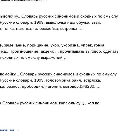
выволочку.. Словарь русских синонимов и сходных по смыслу
Русские словари, 1999. выволочка нахлобучка, втык,
, гонка, нагонка, головомойка, встрепка …
, замечание, порицание, укор, укоризна, упрек, гонка,
ка.. Произношение, акцент. . . прочитывать выговор, сделать
 и сходных по смыслу выражений …
вомойку... Словарь русских синонимов и сходных по смыслу
Русские словари, 1999. головомойка баня, встряска,
ка, разнос, проборция, нагоняй, выговор,&#8230; …
 Словарь русских синонимов. капсюль сущ., кол во
дующая
→