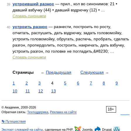
устроивший разнос
— прил., кол во синонимов: 21 •
39
давший взбучку (44) • давший вздрючку (12) • …
Словарь синонимов
устроить разнос
— разнести, построить по росту,
40
отчитать, распушить, дать вздрючку, задать головомойку,
устроить головомойку, обругать, распечь, пробрать, сделать
разгон, пропердолить, построить, накричать, дать взбучку,
устроить разгон, по головке не погладить,&#8230; …
Словарь синонимов
Страницы
←
Предыдущая
Следующая
→
1
2
3
4
5
6
7
8
9
10
11
12
13
© Академик, 2000-2026
18+
Обратная связь:
Техподдержка
,
Реклама на сайте
👣 Путешествия
Экспорт словарей на сайты
, сделанные на PHP,
Joomla,
Drupal,