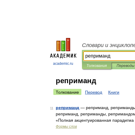
Словари и энциклоп
academic.ru
Толкования
Переводы
реприманд
Толкование
Перевод
Книги
реприманд
— реприманд, реприманды,
11
реприманд, реприманды, репримандом
«Полная акцентуированная парадигма п
Формы слов