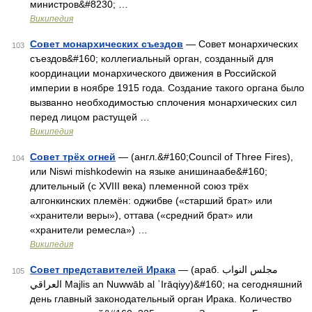
министров&#8230; …
Википедия
Совет монархических съездов
— Совет монархических
103
съездов&#160; коллегиальный орган, созданный для
координации монархического движения в Российской
империи в ноябре 1915 года. Создание такого органа было
вызванно необходимостью сплочения монархических сил
перед лицом растущей …
Википедия
Совет трёх огней
— (англ.&#160;Council of Three Fires),
104
или Niswi mishkodewin на языке анишинаабе&#160;
длительный (с XVIII века) племенной союз трёх
алгонкинских племён: оджибве («старший брат» или
«хранители веры»), оттава («средний брат» или
«хранители ремесла») …
Википедия
Совет представителей Ирака
— (араб. مجلس النواب
105
العراقي‎‎ Majlis an Nuwwāb al ʿIrāqiyy)&#160; на сегодняшний
день главный законодательный орган Ирака. Количество