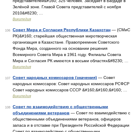
представителей&#160; 325 человек. Заседает в Багдаде в
Зелёной зоне. Главой Совета представителей с ноября
2010&#8230; …
Википедия
Совет Мира и Согласия Республики Казахстан
— (СМиС
106
РК)&#160; старейшая общественная миротворческая
организация в Казахстане. Правопреемник Советского
Фонда Мира, cозданного на основании решения
Всемирного Совета Мира в 1961 году. Филиалы Совета
Мира и Согласия РК имеются в восьми областях&#8230; …
Википедия
Совет народных комиссаров (значения)
— Совет
107
народных комиссаров: Совет народных комиссаров РСФСР
Совет народных комиссаров СССР &#160;&#160;&#160; …
Википедия
Совет по взаимодействию с общественными
108
объединениями ветеранов
— Совет по взаимодействию с
общественными объединениями ветеранов, офицеров
запаса и в отставке при Президенте Российской Федерации
Совет по взаимодействию с общественными