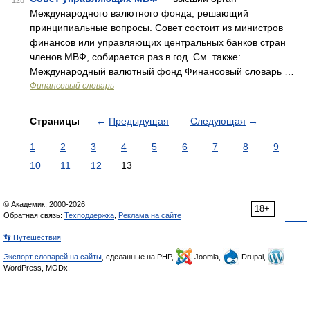
128
Международного валютного фонда, решающий
принципиальные вопросы. Совет состоит из министров
финансов или управляющих центральных банков стран
членов МВФ, собирается раз в год. См. также:
Международный валютный фонд Финансовый словарь …
Финансовый словарь
Страницы
←
Предыдущая
Следующая
→
1
2
3
4
5
6
7
8
9
10
11
12
13
© Академик, 2000-2026
18+
Обратная связь:
Техподдержка
,
Реклама на сайте
👣 Путешествия
Экспорт словарей на сайты
, сделанные на PHP,
Joomla,
Drupal,
WordPress, MODx.