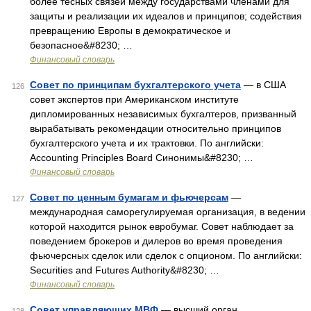
более тесных связей между государствами членами для
защиты и реализации их идеалов и принципов; содействия
превращению Европы в демократическое и
безопасное&#8230; …
Финансовый словарь
Совет по принципам бухгалтерского учета
— в США
126
совет экспертов при Американском институте
дипломированных независимых бухгалтеров, призванный
вырабатывать рекомендации относительно принципов
бухгалтерского учета и их трактовки. По английски:
Accounting Principles Board Синонимы&#8230; …
Финансовый словарь
Совет по ценным бумагам и фьючерсам
—
127
международная саморегулируемая организация, в ведении
которой находится рынок евробумаг. Совет наблюдает за
поведением брокеров и дилеров во время проведения
фьючерсных сделок или сделок с опционом. По английски:
Securities and Futures Authority&#8230; …
Финансовый словарь
Совет управляющих МВФ
— высший орган