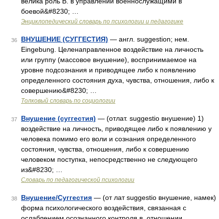
велика роль В. в управлении военнослужащими в
боевой&#8230; …
Энциклопедический словарь по психологии и педагогике
ВНУШЕНИЕ (СУГГЕСТИЯ)
— англ. suggestion; нем.
36
Eingebung. Целенаправленное воздействие на личность
или группу (массовое внушение), воспринимаемое на
уровне подсознания и приводящее либо к появлению
определенного состояния духа, чувства, отношения, либо к
совершению&#8230; …
Толковый словарь по социологии
Внушение (суггестия)
— (отлат. suggestio внушение) 1)
37
воздействие на личность, приводящее либо к появлению у
человека помимо его воли и сознания определенного
состояния, чувства, отношения, либо к совершению
человеком поступка, непосредственно не следующего
из&#8230; …
Словарь по педагогической психологии
Внушение/Суггестия
— (от лат suggestio внушение, намек)
38
форма психологического воздействия, связанная с
ослаблением осознанного контроля в отношении