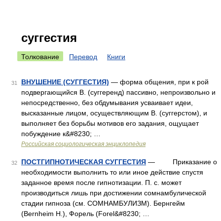
суггестия
Толкование
Перевод
Книги
ВНУШЕНИЕ (СУГГЕСТИЯ)
— форма общения, при к рой
31
подвергающийся В. (суггеренд) пассивно, непроизвольно и
непосредственно, без обдумывания усваивает идеи,
высказанные лицом, осуществляющим В. (суггерстом), и
выполняет без борьбы мотивов его задания, ощущает
побуждение к&#8230; …
Российская социологическая энциклопедия
ПОСТГИПНОТИЧЕСКАЯ СУГГЕСТИЯ
— Приказание о
32
необходимости выполнить то или иное действие спустя
заданное время после гипнотизации. П. с. может
производиться лишь при достижении сомнамбулической
стадии гипноза (см. СОМНАМБУЛИЗМ). Бернгейм
(Bernheim H.), Форель (Forel&#8230; …