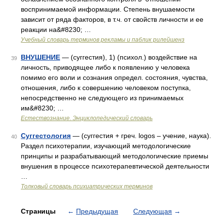
воспринимаемой информации. Степень внушаемости
зависит от ряда факторов, в т.ч. от свойств личности и ее
реакции на&#8230; …
Учебный словарь терминов рекламы и паблик рилейшенз
ВНУШЕНИЕ
— (суггестия), 1) (психол.) воздействие на
39
личность, приводящее либо к появлению у человека
помимо его воли и сознания определ. состояния, чувства,
отношения, либо к совершению человеком поступка,
непосредственно не следующего из принимаемых
им&#8230; …
Естествознание. Энциклопедический словарь
Суггестология
— (суггестия + греч. logos – учение, наука).
40
Раздел психотерапии, изучающий методологические
принципы и разрабатывающий методологические приемы
внушения в процессе психотерапевтической деятельности
…
Толковый словарь психиатрических терминов
Страницы
←
Предыдущая
Следующая
→