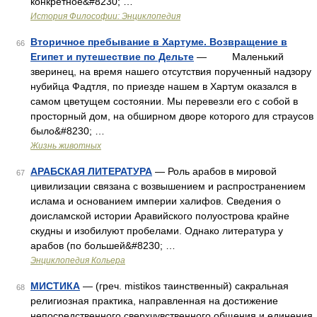
конкретное&#8230; …
История Философии: Энциклопедия
Вторичное пребывание в Хартуме. Возвращение в
66
Египет и путешествие по Дельте
— Маленький
зверинец, на время нашего отсутствия порученный надзору
нубийца Фадтля, по приезде нашем в Хартум оказался в
самом цветущем состоянии. Мы перевезли его с собой в
просторный дом, на обширном дворе которого для страусов
было&#8230; …
Жизнь животных
АРАБСКАЯ ЛИТЕРАТУРА
— Роль арабов в мировой
67
цивилизации связана с возвышением и распространением
ислама и основанием империи халифов. Сведения о
доисламской истории Аравийского полуострова крайне
скудны и изобилуют пробелами. Однако литература у
арабов (по большей&#8230; …
Энциклопедия Кольера
МИСТИКА
— (греч. mistikos таинственный) сакральная
68
религиозная практика, направленная на достижение
непосредственного сверхчувственного общения и единения