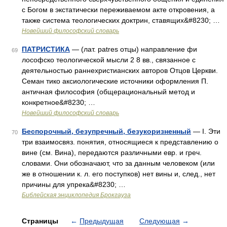
с Богом в экстатически переживаемом акте откровения, а
также система теологических доктрин, ставящих&#8230; …
Новейший философский словарь
ПАТРИСТИКА
— (лат. patres отцы) направление фи
69
лософско теологической мысли 2 8 вв., связанное с
деятельностью раннехристианских авторов Отцов Церкви.
Семан тико аксиологические источники оформления П.
античная философия (общерациональный метод и
конкретное&#8230; …
Новейший философский словарь
Беспорочный, безупречный, безукоризненный
— I. Эти
70
три взаимосвяз. понятия, относящиеся к представлению о
вине (см. Вина), передаются различными евр. и греч.
словами. Они обозначают, что за данным человеком (или
же в отношении к. л. его поступков) нет вины и, след., нет
причины для упрека&#8230; …
Библейская энциклопедия Брокгауза
Страницы
←
Предыдущая
Следующая
→