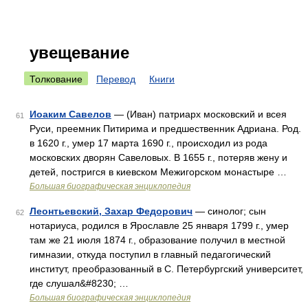
увещевание
Толкование
Перевод
Книги
Иоаким Савелов
— (Иван) патриарх московский и всея
61
Руси, преемник Питирима и предшественник Адриана. Род.
в 1620 г., умер 17 марта 1690 г., происходил из рода
московских дворян Савеловых. В 1655 г., потеряв жену и
детей, постригся в киевском Межигорском монастыре …
Большая биографическая энциклопедия
Леонтьевский, Захар Федорович
— синолог; сын
62
нотариуса, родился в Ярославле 25 января 1799 г., умер
там же 21 июля 1874 г., образование получил в местной
гимназии, откуда поступил в главный педагогический
институт, преобразованный в С. Петербургский университет,
где слушал&#8230; …
Большая биографическая энциклопедия