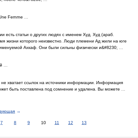
Une Femme …
и есть статьи о других людях с именем Худ. Худ (араб.
, именуемой Ахкаф. Они были сильны физически и&#8230; …
ей …
е не хватает ссылок на источники информации. Информация
ожет быть поставлена под сомнение и удалена. Вы можете …
дующая
→
7
8
9
10
11
12
13