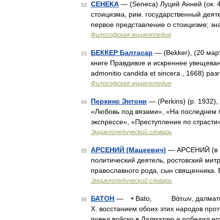
СЕНЕКА
— (Seneca) Луций Анней (ок. 4
92
стоицизма, рим. государственный деяте
первое представление о стоицизме; зн
Философская энциклопедия
БЕККЕР Балтасар
— (Bekker), (20 мар
93
книге Правдивое и искреннее увещеван
admonitio candida et sincera , 1668) р
Философская энциклопедия
Перкинс Энтони
— (Perkins) (р. 1932
94
«Любовь под вязами», «На последнем б
экспрессе», «Преступление по страст
Энциклопедический словарь
АРСЕНИЙ (Мацеевич)
— АРСЕНИЙ (в м
95
политический деятель, ростовский митр
православного рода, сын священника. 
Энциклопедический словарь
БАТОН
— • Bato, Βάτων, далматиец, и
96
X. восстанием обоих этих народов пр
повел войско в Далматию и победил ег