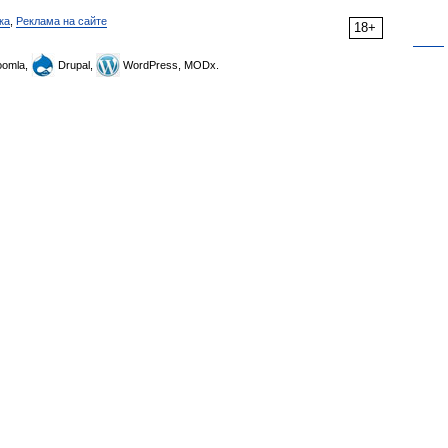
ка
,
Реклама на сайте
18+
omla,
Drupal,
WordPress, MODx.