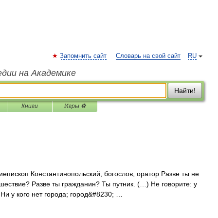
Запомнить сайт
Словарь на свой сайт
RU
едии на Академике
Найти!
Книги
Игры ⚽
рхиепископ Константинопольский, богослов, оратор Разве ты не
шествие? Разве ты гражданин? Ты путник. (…) Не говорите: у
. Ни у кого нет города; город&#8230; …