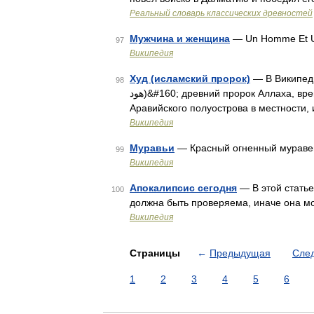
Реальный словарь классических древностей
Мужчина и женщина
— Un Homme Et 
97
Википедия
Худ (исламский пророк)
— В Википеди
98
هود‎‎)&#160; древний пророк Аллаха, время жизни которого неизвестно. Люди племени Ад жили на юге
Аравийского полуострова в местности
Википедия
Муравьи
— Красный огненный мурав
99
Википедия
Апокалипсис сегодня
— В этой стать
100
должна быть проверяема, иначе она м
Википедия
Страницы
←
Предыдущая
Сле
1
2
3
4
5
6