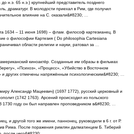
 до н.э. 65 н.э.) крупнейший представитель позднего
ль, драматург. В молодости приехал в Рим, где получил
ачительное влияние на С. оказали&#8230; …
та 1634 – 11 июня 1698) – флам. философ картезианец. В
ие о философии Картезия ( Do philosophia Cartesiana
азграничивал области религии и науки, ратовал за …
), американский киноактёр. Созданные им образы в фильмах
ерегу», «Психоз», «Процесс», «Убийство в Восточном
и» и других отмечены напряжённым психологическим&#8230; …
иру Александр Мацеевич) (1697 1772), русский церковный и
ополит (1742 1763). Арсений происходил из польского
В 1730 году он был направлен проповедником в&#8230; …
 другой того же имени, паннонец, руководили в 6 г. от Р.
отив Рима. После поражения римлян далматинцем Б. Тиберий
о, после чего&#8230; …