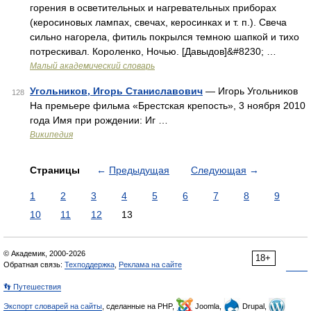
горения в осветительных и нагревательных приборах
(керосиновых лампах, свечах, керосинках и т. п.). Свеча
сильно нагорела, фитиль покрылся темною шапкой и тихо
потрескивал. Короленко, Ночью. [Давыдов]&#8230; …
Малый академический словарь
Угольников, Игорь Станиславович
— Игорь Угольников
128
На премьере фильма «Брестская крепость», 3 ноября 2010
года Имя при рождении: Иг …
Википедия
Страницы
←
Предыдущая
Следующая
→
1
2
3
4
5
6
7
8
9
10
11
12
13
© Академик, 2000-2026
18+
Обратная связь:
Техподдержка
,
Реклама на сайте
👣 Путешествия
Экспорт словарей на сайты
, сделанные на PHP,
Joomla,
Drupal,