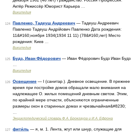
декабря 1962 (46 лет) Гражданство: Россия Профессия:
Актёр Режиссёр Юморист Карьера …
Википедия
Павленко, Тадеуш Андреевич
— Тадеуш Андреевич
124
Павленко Тадеуш Андрійович Павленко Дата рождения:
11&#160;ноября 1934(1934 11 11) (78&#160;лет) Место
рождения: Киев …
Википедия
Будз, Иван Фёдорович
— Иван Фёдорович Будз Иван Будз
125
…
Википедия
Освещение
— I (санитар.). Дневное освещение. В прежнее
126
время при постройке домов обращали мало внимания на
надлежащее О. жилых помещений дневным светом. Этим,
по крайней мере отчасти, объясняются ограниченные
размеры окон в старинных домах и чрезвычайная&#8230;
…
Энциклопедический словарь Ф.А. Брокгауза и И.А. Ефрона
фити́ль
— я, м. 1. Лента, жгут или шнур, служащие для
127