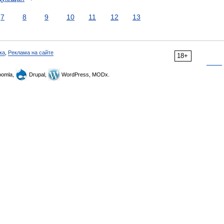
7
8
9
10
11
12
13
ка
,
Реклама на сайте
18+
omla,
Drupal,
WordPress, MODx.