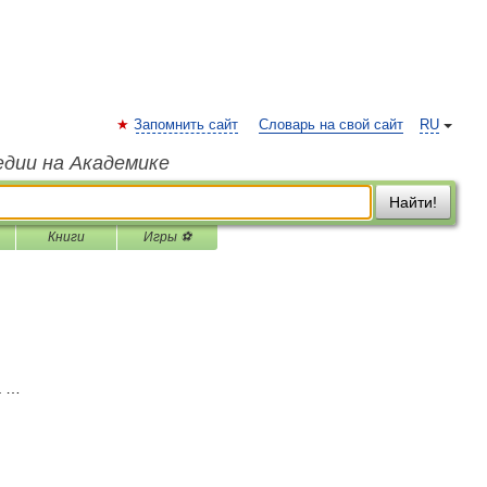
Запомнить сайт
Словарь на свой сайт
RU
едии на Академике
Найти!
Книги
Игры ⚽
а …