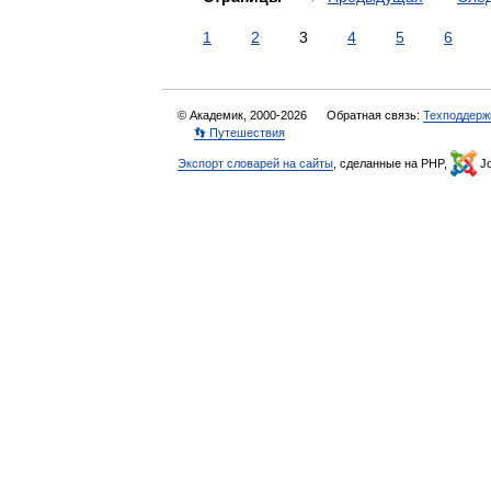
1
2
3
4
5
6
© Академик, 2000-2026
Обратная связь:
Техподдерж
👣 Путешествия
Экспорт словарей на сайты
, сделанные на PHP,
Jo