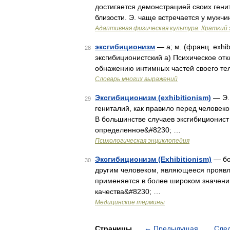
достигается демонстрацией своих гени
близости. Э. чаще встречается у мужч
Адаптивная физическая культура. Краткий 
эксгибиционизм
— а; м. (франц. exhib
28
эксгибиционистский а) Психическое от
обнажению интимных частей своего тел
Словарь многих выражений
Эксгибиционизм (exhibitionism)
— Э.
29
гениталий, как правило перед человек
В большинстве случаев эксгибиционист
определенное&#8230; …
Психологическая энциклопедия
Эксгибиционизм (Exhibitionism)
— бо
30
другим человеком, являющееся проявл
применяется в более широком значении
качества&#8230; …
Медицинские термины
Страницы
←
Предыдущая
Сле