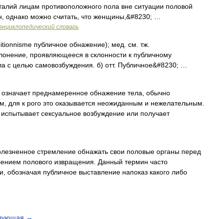
талий лицам противоположного пола вне ситуации половой
ин, однако можно считать, что женщины,&#8230; …
энциклопедический словарь
itionnisme публичное обнажение); мед. см. тж.
клонение, проявляющееся в склонности к публичному
а с целью самовозбуждения. б) отт. Публичное&#8230; …
 означает преднамеренное обнажение тела, обычно
ом, для к рого это оказывается неожиданным и нежелательным.
 испытывает сексуальное возбуждение или получает
лезненное стремление обнажать свои половые органы перед
ением полового извращения. Данный термин часто
, обозначая публичное выставление напоказ какого либо
дующая
→