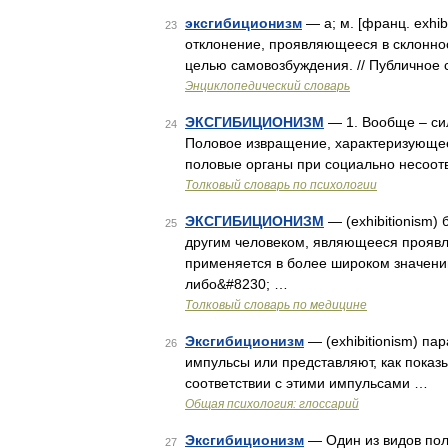
эксгибиционизм
— а; м. [франц. exhi
23
отклонение, проявляющееся в склоннос
целью самовозбуждения. // Публичное
Энциклопедический словарь
ЭКСГИБИЦИОНИЗМ
— 1. Вообще – сил
24
Половое извращение, характеризующе
половые органы при социально несоот
Толковый словарь по психологии
ЭКСГИБИЦИОНИЗМ
— (exhibitionism)
25
другим человеком, являющееся проявл
применяется в более широком значении
либо&#8230; …
Толковый словарь по медицине
Эксгибиционизм
— (exhibitionism) п
26
импульсы или представляют, как показы
соответствии с этими импульсами …
Общая психология: глоссарий
Эксгибиционизм
— Один из видов пол
27