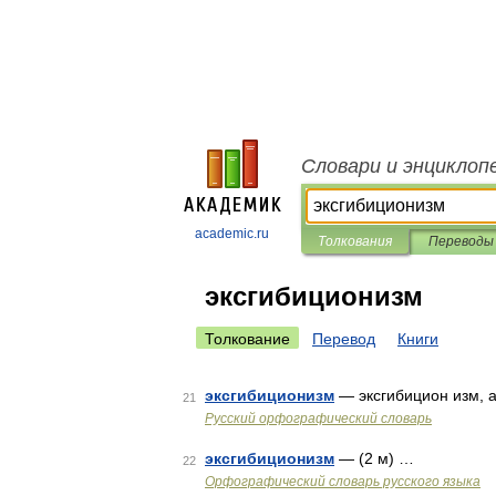
Словари и энциклоп
academic.ru
Толкования
Переводы
эксгибиционизм
Толкование
Перевод
Книги
эксгибиционизм
— эксгибицион изм, 
21
Русский орфографический словарь
эксгибиционизм
— (2 м) …
22
Орфографический словарь русского языка