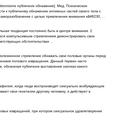
bitionnisme публичное обнажение]. Мед. Психическое
ти к публичному обнажению интимных частей своего тела с
 саморазоблачение с целью привлечения внимания к&#8230; …
ьная тенденция постоянно быть в центре внимания. 2.
еся компульсивным стремлением демонстрировать свои
ветствующих обстоятельствах …
 болезненное стремление обнажать свои половые органы перед
ением полового извращения. Данный термин часто
, обозначая публичное выставление напоказ какого
арафилия, когда люди воспроизводят сексуально возбуждающие
вают свои гениталии другому человеку, и действуют в
овых извращений, при котором сексуальное удовлетворение