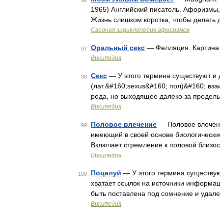
96
1965) Английский писатель. Афоризмы
Жизнь слишком коротка, чтобы делать дл
Сводная энциклопедия афоризмов
Оральный секс
— Фелляция. Картина 
97
Википедия
Секс
— У этого термина существуют и д
98
(лат.&#160;sexus&#160; пол)&#160; вз
рода, но выходящее далеко за пределы
Википедия
Половое влечение
— Половое влечени
99
имеющий в своей основе биологически
Включает стремление к половой близос
Википедия
Поцелуй
— У этого термина существуют
100
хватает ссылок на источники информа
быть поставлена под сомнение и удал
Википедия