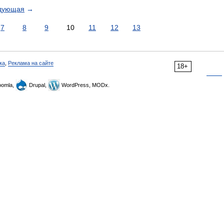
дующая
→
7
8
9
10
11
12
13
ка
,
Реклама на сайте
18+
omla,
Drupal,
WordPress, MODx.