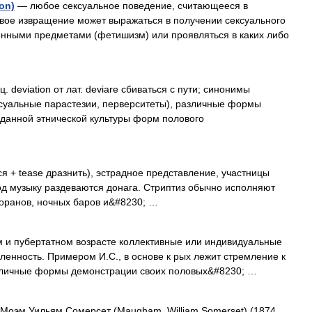
on)
— любое сексуальное поведение, считающееся в
вое извращение может выражаться в получении сексуального
енными предметами (фетишизм) или проявляться в каких либо
viation от лат. deviare сбиваться с пути; синонимы
ксуальные парастезии, перверситеты), различные формы
 данной этнической культуры форм полового
 + tease дразнить), эстрадное представление, участницы
под музыку раздеваются донага. Стриптиз обычно исполняют
оранов, ночных баров и&#8230; …
 и пубертатном возрасте коллективные или индивидуальные
енность. Примером И.С., в основе к рых лежит стремление к
зличные формы демонстрации своих половых&#8230; …
оэм Уильям Сомерсет (Maugham, William Somerset) (1874