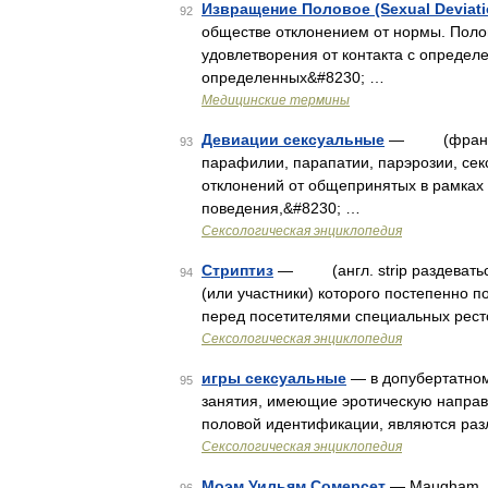
Извращение Половое (Sexual Deviati
92
обществе отклонением от нормы. Поло
удовлетворения от контакта с определ
определенных&#8230; …
Медицинские термины
Девиации сексуальные
— (франц. de
93
парафилии, парапатии, парэрозии, се
отклонений от общепринятых в рамках
поведения,&#8230; …
Сексологическая энциклопедия
Стриптиз
— (англ. strip раздеваться
94
(или участники) которого постепенно 
перед посетителями специальных рест
Сексологическая энциклопедия
игры сексуальные
— в допубертатном
95
занятия, имеющие эротическую направл
половой идентификации, являются ра
Сексологическая энциклопедия
Моэм Уильям Сомерсет
— Maugham. М