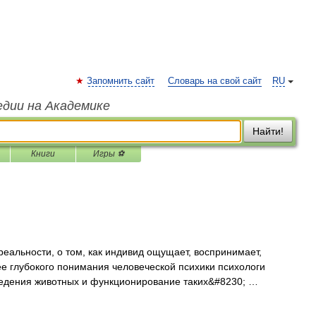
Запомнить сайт
Словарь на свой сайт
RU
едии на Академике
Найти!
Книги
Игры ⚽
реальности, о том, как индивид ощущает, воспринимает,
лее глубокого понимания человеческой психики психологи
едения животных и функционирование таких&#8230; …