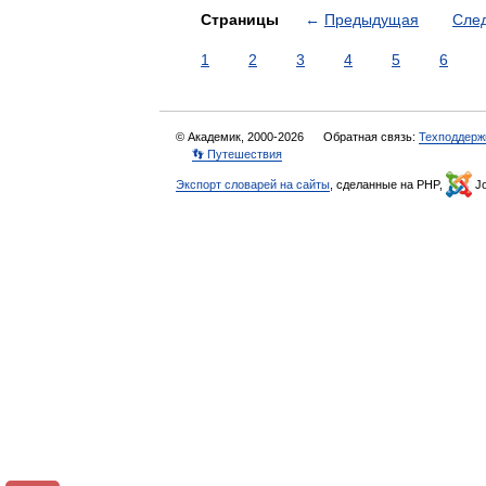
Страницы
←
Предыдущая
Сле
1
2
3
4
5
6
© Академик, 2000-2026
Обратная связь:
Техподдерж
👣 Путешествия
Экспорт словарей на сайты
, сделанные на PHP,
Jo