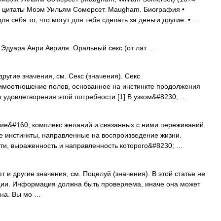
, цитаты Моэм Уильям Сомерсет. Maugham. Биография •
я себя то, что могут для тебя сделать за деньги другие. • …
Эдуара Анри Авриля. Оральный секс (от лат …
ругие значения, см. Секс (значения). Секс
аимоотношение полов, основанное на инстинкте продолжения
 удовлетворения этой потребности.[1] В узком&#8230; …
е&#160; комплекс желаний и связанных с ними переживаний,
е инстинкты, направленные на воспроизведение жизни.
ти, выраженность и направленность которого&#8230; …
 и другие значения, см. Поцелуй (значения). В этой статье не
ции. Информация должна быть проверяема, иначе она может
ена. Вы мо …