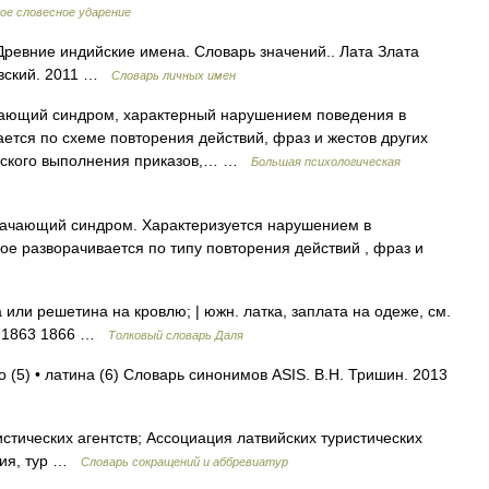
ое словесное ударение
Древние индийские имена. Словарь значений.. Лата Злата
овский. 2011 …
Словарь личных имен
ающий синдром, характерный нарушением поведения в
ется по схеме повторения действий, фраз и жестов других
ческого выполнения приказов,… …
Большая психологическая
ачающий синдром. Характеризуется нарушением в
ое разворачивается по типу повторения действий , фраз и
 или решетина на кровлю; | южн. латка, заплата на одеже, см.
ь. 1863 1866 …
Толковый словарь Даля
о (5) • латина (6) Словарь синонимов ASIS. В.Н. Тришин. 2013
тических агентств; Ассоциация латвийских туристических
зация, тур …
Словарь сокращений и аббревиатур