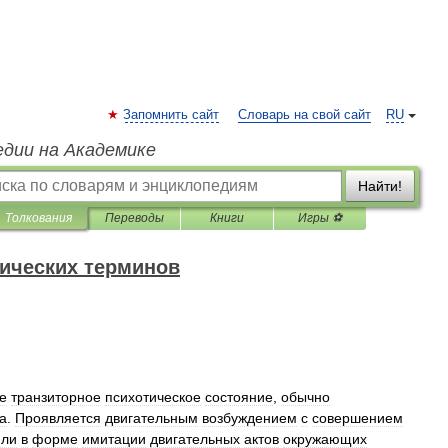
Запомнить сайт
Словарь на свой сайт
RU
едии на Академике
Найти!
Толкования
Переводы
Книги
Игры ⚽
ических терминов
е
транзиторное
психотическое
состояние
,
обычно
а
.
Проявляется
двигательным
возбуждением
с
совершением
или
в
форме
имитации
двигательных
актов
окружающих