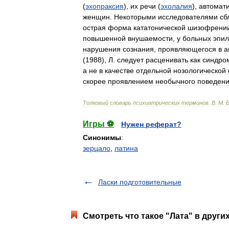
(
эхопраксия
),
их
речи
(
эхолалия
),
автомат
женщин
.
Некоторыми
исследователями
сб
острая
форма
кататонической
шизофрени
повышенной
внушаемости
,
у
больных
эпи
нарушения
сознания
,
проявляющегося
в
а
(
1988
),
Л
.
следует
расценивать
как
синдро
а
не
в
качестве
отдельной
нозологической
скорее
проявлением
необычного
поведен
Толковый
словарь
психиатрических
терминов
.
В
.
М
.
Игры ⚽
Нужен реферат?
Синонимы
:
зерцало
,
латина
Ласки подготовительные
Смотреть что такое "Лата" в други