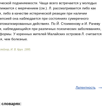
ической
подчиняемости
.
Чаще
всего
встречается
у
молодых
лижается
с
мерячением
(
см
.).
Л
.
рассматривается
либо
как
и
,
либо
в
качестве
истерической
реакции
при
наличии
лепсией
она
наблюдается
при
состояниях
сумеречного
втоматизированных
действиях
.
По
Й
.
Стоименову
и
И
.
Рачеву
м
,
наблюдающийся
при
различных
психических
заболеваниях
,
формы
.
У
коренных
жителей
Малайских
островов
Л
.
считается
ия
,
чем
болезнью
.
Блейхер
,
И
.
В
.
Крук
.
1995
.
Латентность
х словарях: