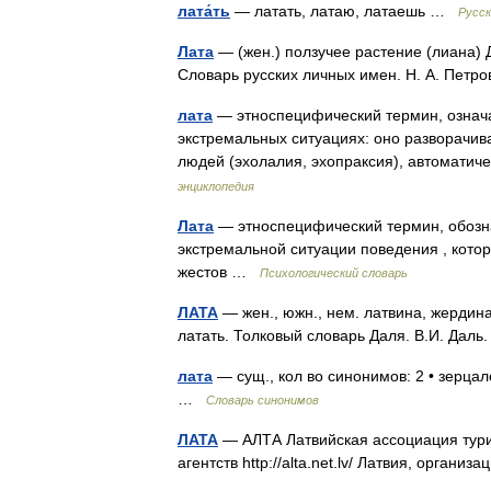
лата́ть
— латать, латаю, латаешь …
Русск
Лата
— (жен.) ползучее растение (лиана) 
Словарь русских личных имен. Н. А. Петр
лата
— этноспецифический термин, означ
экстремальных ситуациях: оно разворачива
людей (эхолалия, эхопраксия), автомати
энциклопедия
Лата
— этноспецифический термин, обозн
экстремальной ситуации поведения , котор
жестов …
Психологический словарь
ЛАТА
— жен., южн., нем. латвина, жердина
латать. Толковый словарь Даля. В.И. Дал
лата
— сущ., кол во синонимов: 2 • зерцал
…
Словарь синонимов
ЛАТА
— АЛТА Латвийская ассоциация турис
агентств http://alta.net.lv/​ Латвия, органи