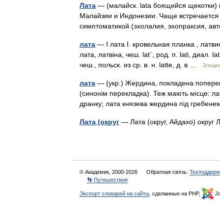
Лата
— (малайск. lata боящийся щекотки)
Малайзии и Индонезии. Чаще встречается 
симптоматикой (эхолалия, эхопраксия, 
лата
— I лата I. кровельная планка , латвин
лата, латвiна, чеш. lаt᾽, род. п. lati, диал. 
чеш., польск. из ср. в. н. latte, д. в …
Этимол
лата
— (укр.) Жердина, покладена поперек 
(синонім перекладка). Теж мають місце: ла
дранку; лата князева жердина під гребен
Лата (округ
— Лата (округ, Айдахо) округ
© Академик, 2000-2026
Обратная связь:
Техподдерж
👣 Путешествия
Экспорт словарей на сайты
, сделанные на PHP,
Jo