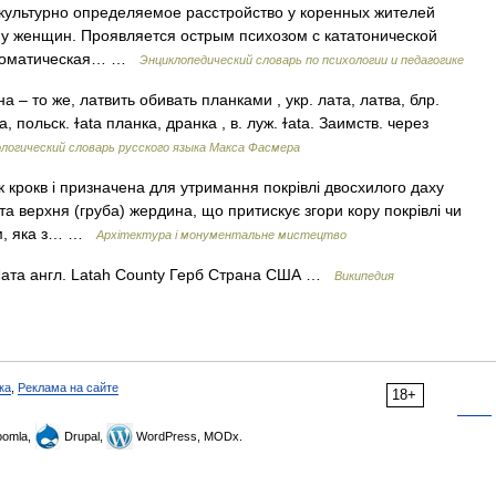
 культурно определяемое расстройство у коренных жителей
у женщин. Проявляется острым психозом с кататонической
автоматическая… …
Энциклопедический словарь по психологии и педагогике
а – то же, латвить обивать планками , укр. лата, латва, блр.
lаtа, польск. ɫаtа планка, дранка , в. луж. ɫаtа. Заимств. через
огический словарь русского языка Макса Фасмера
крокв і призначена для утримання покрівлі двосхилого даху
та верхня (груба) жердина, що притискує згори кору покрівлі чи
ем, яка з… …
Архітектура і монументальне мистецтво
 Лата англ. Latah County Герб Страна США …
Википедия
ка
,
Реклама на сайте
18+
omla,
Drupal,
WordPress, MODx.