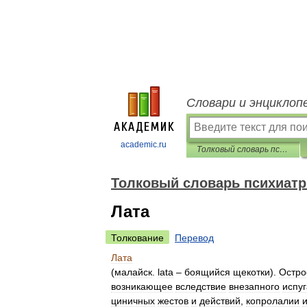
Словари и энциклоп
academic.ru
Толковый словарь психиатрических терминов
Толковый словарь психиатр
Лата
Толкование
Перевод
Лата
(
малайск
.
lata
–
боящийся
щекотки
).
Остро
возникающее
вследствие
внезапного
испуг
циничных
жестов
и
действий
,
копролалии