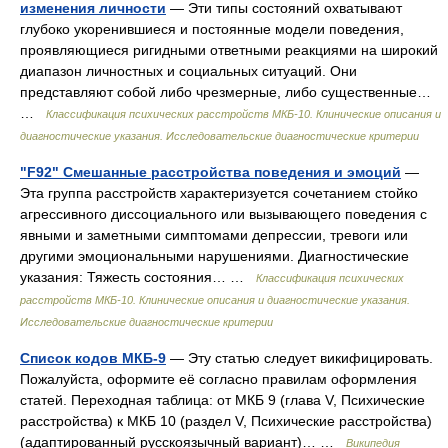
изменения личности
— Эти типы состояний охватывают
глубоко укоренившиеся и постоянные модели поведения,
проявляющиеся ригидными ответными реакциями на широкий
диапазон личностных и социальных ситуаций. Они
представляют собой либо чрезмерные, либо существенные…
…
Классификация психических расстройств МКБ-10. Клинические описания и
диагностические указания. Исследовательские диагностические критерии
"F92" Смешанные расстройства поведения и эмоций
—
Эта группа расстройств характеризуется сочетанием стойко
агрессивного диссоциального или вызывающего поведения с
явными и заметными симптомами депрессии, тревоги или
другими эмоциональными нарушениями. Диагностические
указания: Тяжесть состояния… …
Классификация психических
расстройств МКБ-10. Клинические описания и диагностические указания.
Исследовательские диагностические критерии
Список кодов МКБ-9
— Эту статью следует викифицировать.
Пожалуйста, оформите её согласно правилам оформления
статей. Переходная таблица: от МКБ 9 (глава V, Психические
расстройства) к МКБ 10 (раздел V, Психические расстройства)
(адаптированный русскоязычный вариант)… …
Википедия