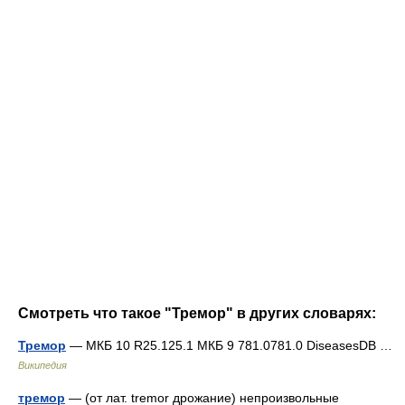
Смотреть что такое "Тремор" в других словарях:
Тремор
— МКБ 10 R25.125.1 МКБ 9 781.0781.0 DiseasesDB …
Википедия
тремор
— (от лат. tremor дрожание) непроизвольные