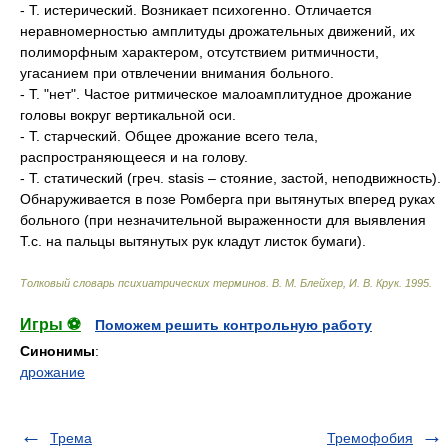
- Т. истерический. Возникает психогенно. Отличается
неравномерностью амплитуды дрожательных движений, их
полиморфным характером, отсутствием ритмичности,
угасанием при отвлечении внимания больного.
- Т. "нет". Частое ритмическое малоамплитудное дрожание
головы вокруг вертикальной оси.
- Т. старческий. Общее дрожание всего тела,
распространяющееся и на голову.
- Т. статический (греч. stasis – стояние, застой, неподвижность).
Обнаруживается в позе Ромберга при вытянутых вперед руках
больного (при незначительной выраженности для выявления
Т.c. на пальцы вытянутых рук кладут листок бумаги).
Толковый словарь психиатрических терминов
.
В. М. Блейхер, И. В. Крук
.
1995
.
Игры ⚽
Поможем решить контрольную работу
Синонимы
:
дрожание
Трема
Тремофобия