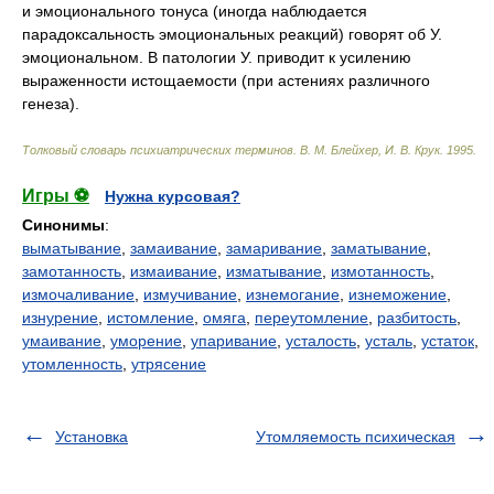
и эмоционального тонуса (иногда наблюдается
парадоксальность эмоциональных реакций) говорят об У.
эмоциональном. В патологии У. приводит к усилению
выраженности истощаемости (при астениях различного
генеза).
Толковый словарь психиатрических терминов
.
В. М. Блейхер, И. В. Крук
.
1995
.
Игры ⚽
Нужна курсовая?
Синонимы
:
выматывание
,
замаивание
,
замаривание
,
заматывание
,
замотанность
,
измаивание
,
изматывание
,
измотанность
,
измочаливание
,
измучивание
,
изнемогание
,
изнеможение
,
изнурение
,
истомление
,
омяга
,
переутомление
,
разбитость
,
умаивание
,
уморение
,
упаривание
,
усталость
,
усталь
,
устаток
,
утомленность
,
утрясение
Установка
Утомляемость психическая