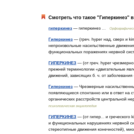
Смотреть что такое "Гиперкинез" в
гиперкинез
— гиперкинез …
Орфографическ
Гиперкинез
— (греч. hyper над, сверх и k
непроизвольные насильственные движения
функциональных поражениях нервной си
ГИПЕРКИНЕЗ
— (от греч. hyper чрезмерно
прежней терминологии «двигательные явл
движений, зависящих б. ч. от заболеван
Гиперкинез
— Чрезмерные насильственные
появляющиеся спонтанно или в ответ на 
органических расстройств центральной н
психологическая энциклопедия
ГИПЕРКИНЕЗ
— (от гипер... и греческого
и функциональных нарушениях нервной си
стереотипные движения конечностей), 