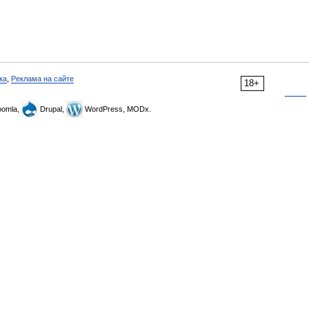
ка
,
Реклама на сайте
18+
omla,
Drupal,
WordPress, MODx.