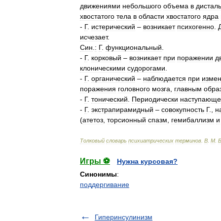
движениями
небольшого
объема
в
дистал
хвостатого
тела
в
области
хвостатого
ядра
-
Г
.
истерический
–
возникает
психогенно
.
исчезает
.
Син
.
:
Г
.
функциональный
.
-
Г
.
корковый
–
возникает
при
поражении
д
клоническими
судорогами
.
-
Г
.
органический
–
наблюдается
при
изме
поражения
головного
мозга
,
главным
обра
-
Г
.
тонический
.
Периодически
наступающе
-
Г
.
экстрапирамидный
–
совокупность
Г
.,
н
(
атетоз
,
торсионный
спазм
,
гемибаллизм
и
Толковый
словарь
психиатрических
терминов
.
В
.
М
.
Игры ⚽
Нужна курсовая?
Синонимы
:
поддергивание
Гиперинсулинизм