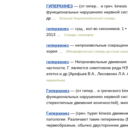
ГИПЕРКИНЕЗ
— (от гипер... и греч. kine
функциональных нарушениях нервной систе
др …
Большой Энциклопедический словарь
гиперкинез
— сущ., кол во синонимов: 1 •
2013 …
Словарь синонимов
гиперкинез
— непроизвольные сокращения 
хорея …
Идеографический словарь русского язык
гиперкинез
— Непроизвольные движения в
частности, Г. является симптомом ряда Н
атетоз и др [Арефьев В.А., Лисовенко Л.
переводчика
Гиперкинез
— (от гипер... и греческого k
функциональных нарушениях нервной сист
стереотипные движения конечностей), 
Гиперкинез
— (греч. hyper kinesis движе
патологии. Различают такие гиперкинезы (
червеобразные, обычно двусторонние дв