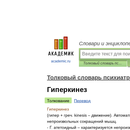
Словари и энциклоп
academic.ru
Толковый словарь психиатрических терминов
Толковый словарь психиатр
Гиперкинез
Толкование
Перевод
Гиперкинез
(
гипер
+
греч
.
kinesis
–
движение
).
Автомат
непроизвольных
сокращений
мышц
.
-
Г
.
атетоидный
–
характеризуется
непроиз