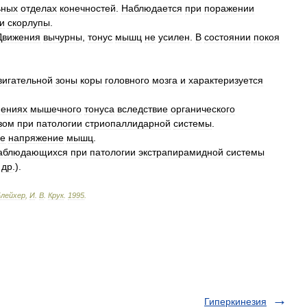
ьных
отделах
конечностей
.
Наблюдается
при
поражении
и
скорлупы
.
Движения
вычурны
,
тонус
мышц
не
усилен
.
В
состоянии
покоя
вигательной
зоны
коры
головного
мозга
и
характеризуется
нениях
мышечного
тонуса
вследствие
органического
зом
при
патологии
стриопаллидарной
системы
.
е
напряжение
мышц
.
аблюдающихся
при
патологии
экстрапирамидной
системы
др
.).
Блейхер
,
И
.
В
.
Крук
.
1995
.
Гиперкинезия