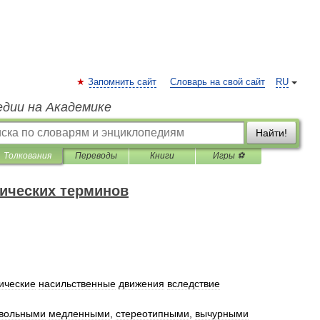
Запомнить сайт
Словарь на свой сайт
RU
едии на Академике
Найти!
Толкования
Переводы
Книги
Игры ⚽
ических терминов
ические
насильственные
движения
вследствие
вольными
медленными
,
стереотипными
,
вычурными