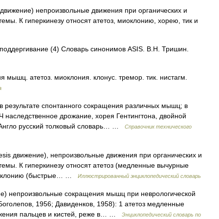
sis движение) непроизвольные движения при органических и
мы. К гиперкинезу относят атетоз, миоклонию, хорею, тик и
 поддергивание (4) Словарь синонимов ASIS. В.Н. Тришин.
мышц. атетоз. миоклония. клонус. тремор. тик. нистагм.
а
 результате спонтанного сокращения различных мышц; в
ЗЧ наследственное дрожание, хорея Гентингтона, двойной
А. Англо русский толковый словарь… …
Справочник технического
inesis движение), непроизвольные движения при органических и
емы. К гиперкинезу относят атетоз (медленные вычурные
миоклонию (быстрые… …
Иллюстрированный энциклопедический словарь
ние) непроизвольные сокращения мышц при неврологической
Боголепов, 1956; Давиденков, 1958): 1 атетоз медленные
ижения пальцев и кистей, реже в… …
Энциклопедический словарь по