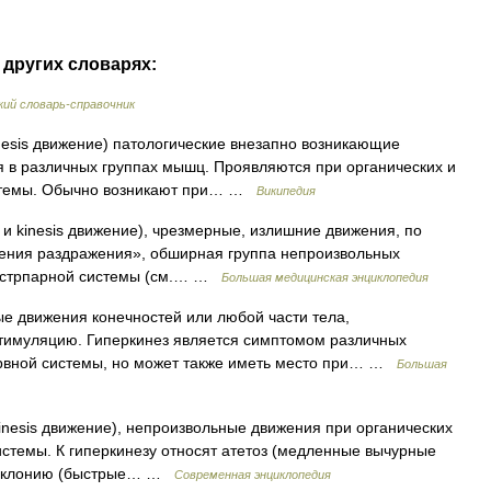
 других словарях:
ий словарь-справочник
inesis движение) патологические внезапно возникающие
 в различных группах мышц. Проявляются при органических и
стемы. Обычно возникают при… …
Википедия
 и kinesis движение), чрезмерные, излишние движения, по
ения раздражения», обширная группа непроизвольных
ия стрпарной системы (см.… …
Большая медицинская энциклопедия
 движения конечностей или любой части тела,
стимуляцию. Гиперкинез является симптомом различных
ервной системы, но может также иметь место при… …
Большая
 kinesis движение), непроизвольные движения при органических
стемы. К гиперкинезу относят атетоз (медленные вычурные
миоклонию (быстрые… …
Современная энциклопедия